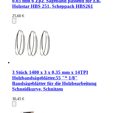
0,65 mm 6 ZpZ Sägeband passend für z.B.
Holzstar HBS 251, Scheppach HBS261
25,60 €
3 Stück 1400 x 3 x 0,35 mm x 14TPI
Holzbandsägeblätter.55 "* 1/8"
Bandsägeblätter für die Holzbearbeitung
Schneidkurve, Schnitzen
30,45 €