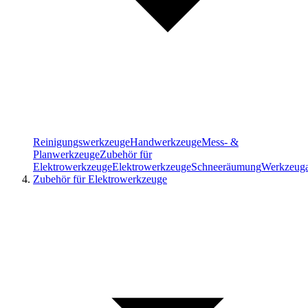
Reinigungswerkzeuge
Handwerkzeuge
Mess- &
Planwerkzeuge
Zubehör für
Elektrowerkzeuge
Elektrowerkzeuge
Schneeräumung
Werkzeug
Zubehör für Elektrowerkzeuge