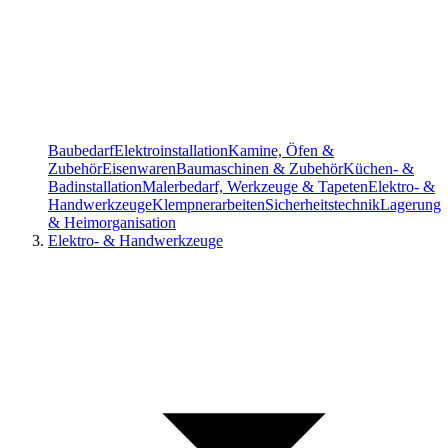
Baubedarf
Elektroinstallation
Kamine, Öfen &
Zubehör
Eisenwaren
Baumaschinen & Zubehör
Küchen- &
Badinstallation
Malerbedarf, Werkzeuge & Tapeten
Elektro- &
Handwerkzeuge
Klempnerarbeiten
Sicherheitstechnik
Lagerung
& Heimorganisation
Elektro- & Handwerkzeuge