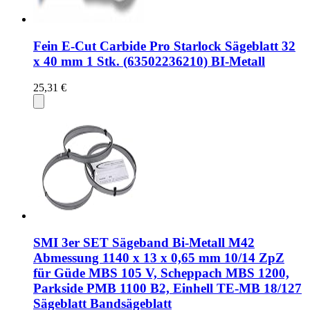
Fein E-Cut Carbide Pro Starlock Sägeblatt 32
x 40 mm 1 Stk. (63502236210) BI-Metall
25,31 €
SMI 3er SET Sägeband Bi-Metall M42
Abmessung 1140 x 13 x 0,65 mm 10/14 ZpZ
für Güde MBS 105 V, Scheppach MBS 1200,
Parkside PMB 1100 B2, Einhell TE-MB 18/127
Sägeblatt Bandsägeblatt