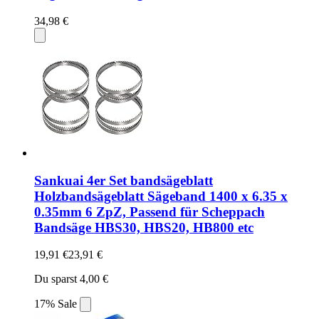
34,98 €
Sankuai 4er Set bandsägeblatt
Holzbandsägeblatt Sägeband 1400 x 6.35 x
0.35mm 6 ZpZ, Passend für Scheppach
Bandsäge HBS30, HBS20, HB800 etc
19,91 €
23,91 €
Du sparst 4,00 €
17% Sale