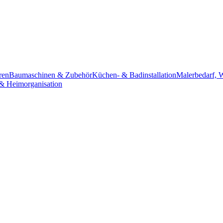
ren
Baumaschinen & Zubehör
Küchen- & Badinstallation
Malerbedarf, 
& Heimorganisation