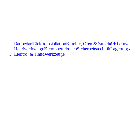
Baubedarf
Elektroinstallation
Kamine, Öfen & Zubehör
Eisenwa
Handwerkzeuge
Klempnerarbeiten
Sicherheitstechnik
Lagerung 
Elektro- & Handwerkzeuge