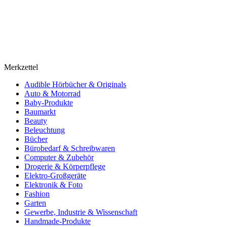
Merkzettel
Audible Hörbücher & Originals
Auto & Motorrad
Baby-Produkte
Baumarkt
Beauty
Beleuchtung
Bücher
Bürobedarf & Schreibwaren
Computer & Zubehör
Drogerie & Körperpflege
Elektro-Großgeräte
Elektronik & Foto
Fashion
Garten
Gewerbe, Industrie & Wissenschaft
Handmade-Produkte