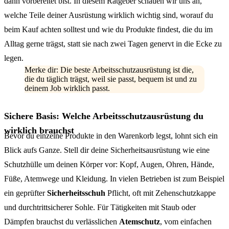
dann vorbereitet bist. In diesem Ratgeber schauen wir uns an,
welche Teile deiner Ausrüstung wirklich wichtig sind, worauf du
beim Kauf achten solltest und wie du Produkte findest, die du im
Alltag gerne trägst, statt sie nach zwei Tagen genervt in die Ecke zu
legen.
Merke dir: Die beste Arbeitsschutzausrüstung ist die,
die du täglich trägst, weil sie passt, bequem ist und zu
deinem Job wirklich passt.
Sichere Basis: Welche Arbeitsschutzausrüstung du
wirklich brauchst
Bevor du einzelne Produkte in den Warenkorb legst, lohnt sich ein
Blick aufs Ganze. Stell dir deine Sicherheitsausrüstung wie eine
Schutzhülle um deinen Körper vor: Kopf, Augen, Ohren, Hände,
Füße, Atemwege und Kleidung. In vielen Betrieben ist zum Beispiel
ein geprüfter
Sicherheitsschuh
Pflicht, oft mit Zehenschutzkappe
und durchtrittsicherer Sohle. Für Tätigkeiten mit Staub oder
Dämpfen brauchst du verlässlichen
Atemschutz
, vom einfachen