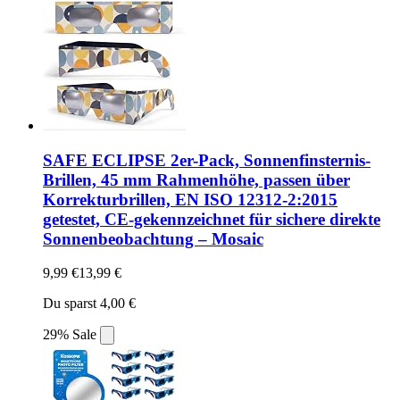
SAFE ECLIPSE 2er-Pack, Sonnenfinsternis-
Brillen, 45 mm Rahmenhöhe, passen über
Korrekturbrillen, EN ISO 12312-2:2015
getestet, CE-gekennzeichnet für sichere direkte
Sonnenbeobachtung – Mosaic
9,99 €
13,99 €
Du sparst 4,00 €
29% Sale