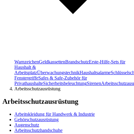
Warnzeichen
Geldkassetten
Brandschutz
Erste-Hilfe-Sets für
Haushalt &
Arbeitsplatz
Überwachungstechnik
Haushaltsalarme
Schlüsselsc
Fenstergriffe
Safes & Safe-Zubehör für
Privathaushalte
Sicherheitsbeleuchtung
Sirenen
Arbeitsschutzaus
Arbeitsschutzausrüstung
Arbeitsschutzausrüstung
Arbeitskleidung für Handwerk & Industrie
Gehörschutzausrüstung
Augenschutz
Arbeitsschutzhandschuhe