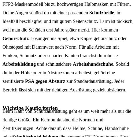
FFP2-Maskenmodell bis zu hochwertigen Halbmasken mit Filtern.
Deine Augen schützt du mit einer passenden
Schutzbrille
, im
Idealfall beschlagfrei und mit gutem Seitenschutz. Lärm ist tückisch,
weil man die Schäden erst Jahre später merkt. Hier kommen
Gehörschutz
-Lösungen ins Spiel, etwa Kapselgehörschutz oder
Ohrstöpsel mit Dämmwert nach Norm. Für alle Arbeiten mit
Funken, Schmutz oder scharfen Kanten brauchst du robuste
Arbeitskleidung
und schnittsichere
Arbeitshandschuhe
. Sobald
du in der Höhe oder in Absturzzonen arbeitest, gehört eine
zertifizierte
PSA gegen Absturz
zur Standardausrüstung. Jeder
Bereich lässt sich mit der richtigen Ausrüstung gezielt absichern.
Wichtige Kaufkriterien
Beim Kauf von Schutzausrüstung geht es um weit mehr als nur die
richtige Größe. Ein Kernpunkt sind die Normen und
Zertifizierungen. Achte darauf, dass Helme, Schuhe, Handschuhe
oder
Schnittschutzkleidung
die passende EN-Norm tragen. Nur