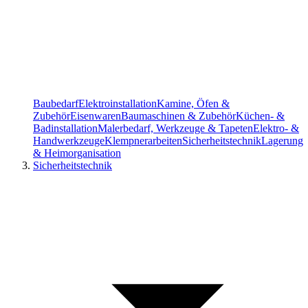
Baubedarf
Elektroinstallation
Kamine, Öfen &
Zubehör
Eisenwaren
Baumaschinen & Zubehör
Küchen- &
Badinstallation
Malerbedarf, Werkzeuge & Tapeten
Elektro- &
Handwerkzeuge
Klempnerarbeiten
Sicherheitstechnik
Lagerung
& Heimorganisation
Sicherheitstechnik