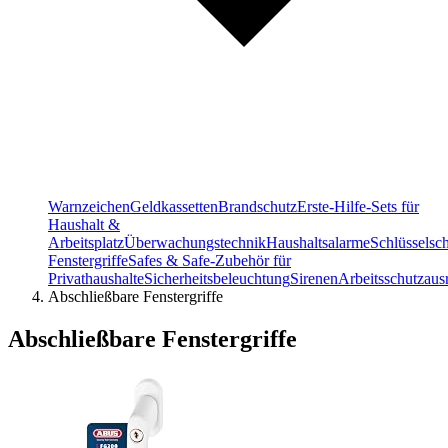
Warnzeichen
Geldkassetten
Brandschutz
Erste-Hilfe-Sets für
Haushalt &
Arbeitsplatz
Überwachungstechnik
Haushaltsalarme
Schlüsselsc
Fenstergriffe
Safes & Safe-Zubehör für
Privathaushalte
Sicherheitsbeleuchtung
Sirenen
Arbeitsschutzaus
Abschließbare Fenstergriffe
Abschließbare Fenstergriffe