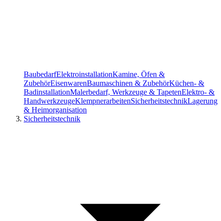
Baubedarf
Elektroinstallation
Kamine, Öfen &
Zubehör
Eisenwaren
Baumaschinen & Zubehör
Küchen- &
Badinstallation
Malerbedarf, Werkzeuge & Tapeten
Elektro- &
Handwerkzeuge
Klempnerarbeiten
Sicherheitstechnik
Lagerung
& Heimorganisation
Sicherheitstechnik