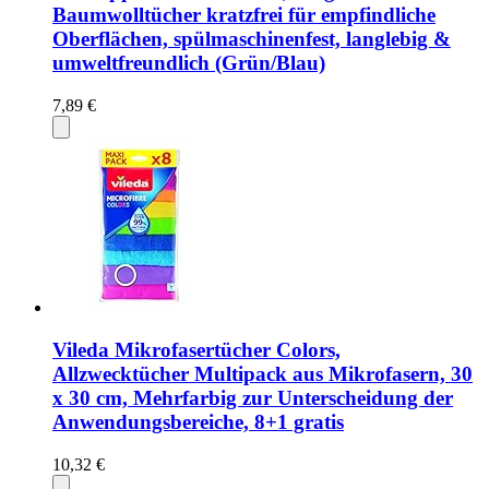
Baumwolltücher kratzfrei für empfindliche
Oberflächen, spülmaschinenfest, langlebig &
umweltfreundlich (Grün/Blau)
7,89 €
Vileda Mikrofasertücher Colors,
Allzwecktücher Multipack aus Mikrofasern, 30
x 30 cm, Mehrfarbig zur Unterscheidung der
Anwendungsbereiche, 8+1 gratis
10,32 €