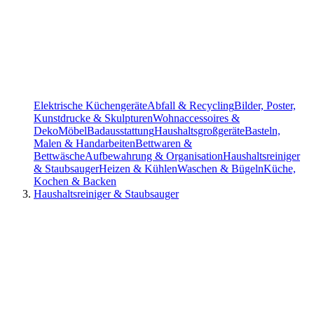
Elektrische Küchengeräte
Abfall & Recycling
Bilder, Poster,
Kunstdrucke & Skulpturen
Wohnaccessoires &
Deko
Möbel
Badausstattung
Haushaltsgroßgeräte
Basteln,
Malen & Handarbeiten
Bettwaren &
Bettwäsche
Aufbewahrung & Organisation
Haushaltsreiniger
& Staubsauger
Heizen & Kühlen
Waschen & Bügeln
Küche,
Kochen & Backen
Haushaltsreiniger & Staubsauger