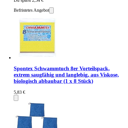
Du sparst 2,54 €
Befristetes Angebot
Spontex Schwammtuch 8er Vorteilspack,
extrem saugfähig und langlebig, aus Viskose,
biologisch abbaubar (1 x 8 Stück)
5,83 €