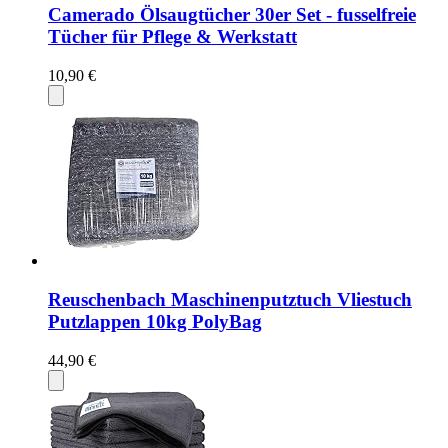
Camerado Ölsaugtücher 30er Set - fusselfreie
Tücher für Pflege & Werkstatt
10,90 €
Reuschenbach Maschinenputztuch Vliestuch
Putzlappen 10kg PolyBag
44,90 €