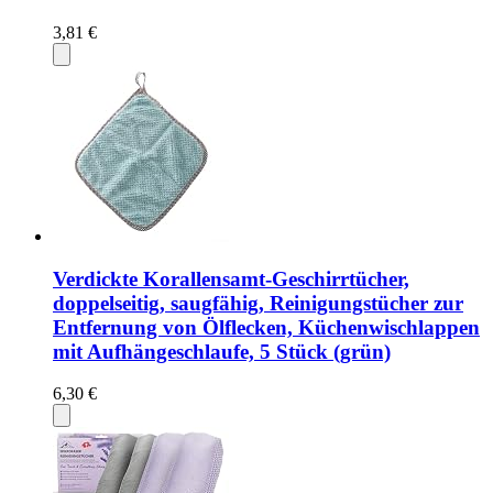
3,81 €
Verdickte Korallensamt-Geschirrtücher,
doppelseitig, saugfähig, Reinigungstücher zur
Entfernung von Ölflecken, Küchenwischlappen
mit Aufhängeschlaufe, 5 Stück (grün)
6,30 €