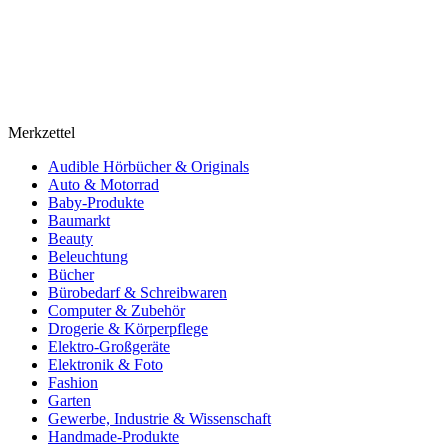
Merkzettel
Audible Hörbücher & Originals
Auto & Motorrad
Baby-Produkte
Baumarkt
Beauty
Beleuchtung
Bücher
Bürobedarf & Schreibwaren
Computer & Zubehör
Drogerie & Körperpflege
Elektro-Großgeräte
Elektronik & Foto
Fashion
Garten
Gewerbe, Industrie & Wissenschaft
Handmade-Produkte