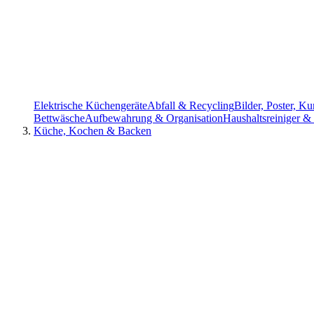
Elektrische Küchengeräte
Abfall & Recycling
Bilder, Poster, K
Bettwäsche
Aufbewahrung & Organisation
Haushaltsreiniger &
Küche, Kochen & Backen