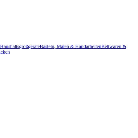
Haushaltsgroßgeräte
Basteln, Malen & Handarbeiten
Bettwaren &
acken