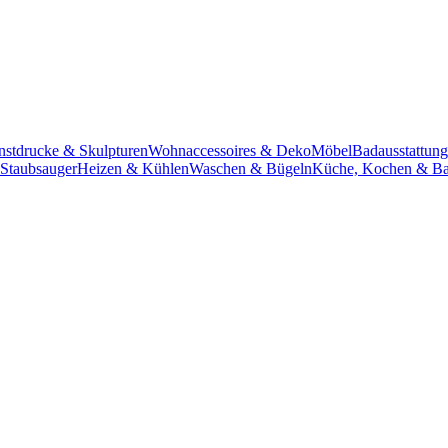
unstdrucke & Skulpturen
Wohnaccessoires & Deko
Möbel
Badausstattung
 Staubsauger
Heizen & Kühlen
Waschen & Bügeln
Küche, Kochen & B