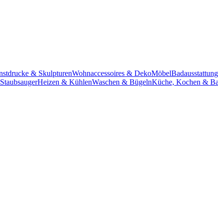
unstdrucke & Skulpturen
Wohnaccessoires & Deko
Möbel
Badausstattung
 Staubsauger
Heizen & Kühlen
Waschen & Bügeln
Küche, Kochen & B