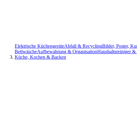
Elektrische Küchengeräte
Abfall & Recycling
Bilder, Poster, K
Bettwäsche
Aufbewahrung & Organisation
Haushaltsreiniger &
Küche, Kochen & Backen