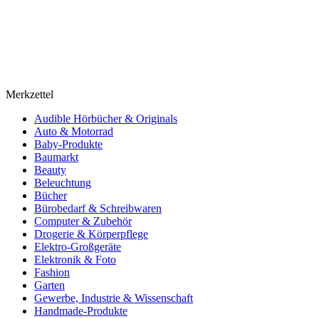
Merkzettel
Audible Hörbücher & Originals
Auto & Motorrad
Baby-Produkte
Baumarkt
Beauty
Beleuchtung
Bücher
Bürobedarf & Schreibwaren
Computer & Zubehör
Drogerie & Körperpflege
Elektro-Großgeräte
Elektronik & Foto
Fashion
Garten
Gewerbe, Industrie & Wissenschaft
Handmade-Produkte