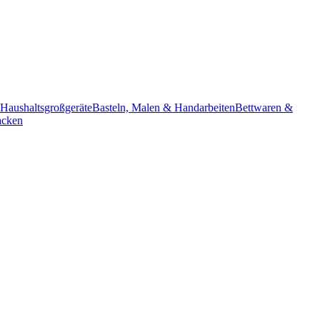
Haushaltsgroßgeräte
Basteln, Malen & Handarbeiten
Bettwaren &
acken