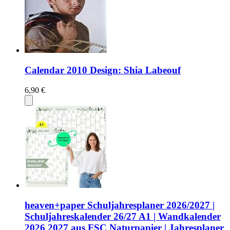
Calendar 2010 Design: Shia Labeouf
6,90 €
heaven+paper Schuljahresplaner 2026/2027 |
Schuljahreskalender 26/27 A1 | Wandkalender
2026 2027 aus FSC Naturpapier | Jahresplaner