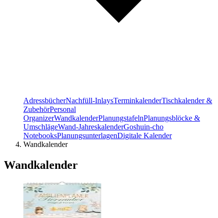
Adressbücher
Nachfüll-Inlays
Terminkalender
Tischkalender &
Zubehör
Personal
Organizer
Wandkalender
Planungstafeln
Planungsblöcke &
Umschläge
Wand-Jahreskalender
Goshuin-cho
Notebooks
Planungsunterlagen
Digitale Kalender
Wandkalender
Wandkalender