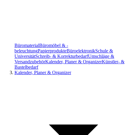
Büromaterial
Büromöbel & -
beleuchtung
Papierprodukte
Büroelektronik
Schule &
Universität
Schreib- & Korrekturbedarf
Umschläge &
Versandzubehör
Kalender, Planer & Organizer
Künstler- &
Bastelbedarf
Kalender, Planer & Organizer