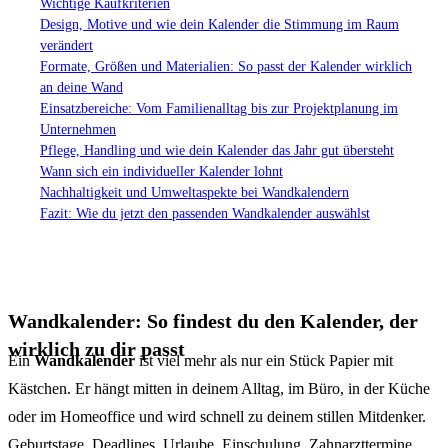
Wichtige Kaufkriterien
Design, Motive und wie dein Kalender die Stimmung im Raum
verändert
Formate, Größen und Materialien: So passt der Kalender wirklich
an deine Wand
Einsatzbereiche: Vom Familienalltag bis zur Projektplanung im
Unternehmen
Pflege, Handling und wie dein Kalender das Jahr gut übersteht
Wann sich ein individueller Kalender lohnt
Nachhaltigkeit und Umweltaspekte bei Wandkalendern
Fazit: Wie du jetzt den passenden Wandkalender auswählst
Wandkalender: So findest du den Kalender, der
wirklich zu dir passt
Ein
Wandkalender
ist viel mehr als nur ein Stück Papier mit
Kästchen. Er hängt mitten in deinem Alltag, im Büro, in der Küche
oder im Homeoffice und wird schnell zu deinem stillen Mitdenker.
Geburtstage, Deadlines, Urlaube, Einschulung, Zahnarzttermine,