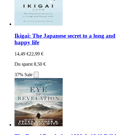
Ikigai: The Japanese secret to a long and
happy life
14,49 €
22,99 €
Du sparst 8,50 €
37% Sale