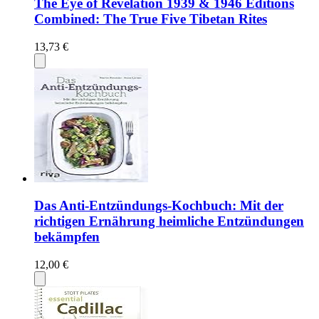
The Eye of Revelation 1939 & 1946 Editions
Combined: The True Five Tibetan Rites
13,73 €
Das Anti-Entzündungs-Kochbuch: Mit der
richtigen Ernährung heimliche Entzündungen
bekämpfen
12,00 €