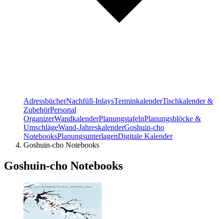
Adressbücher
Nachfüll-Inlays
Terminkalender
Tischkalender &
Zubehör
Personal
Organizer
Wandkalender
Planungstafeln
Planungsblöcke &
Umschläge
Wand-Jahreskalender
Goshuin-cho
Notebooks
Planungsunterlagen
Digitale Kalender
Goshuin-cho Notebooks
Goshuin-cho Notebooks