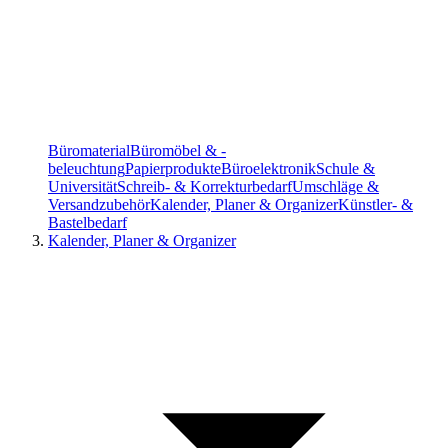
Büromaterial
Büromöbel & -
beleuchtung
Papierprodukte
Büroelektronik
Schule &
Universität
Schreib- & Korrekturbedarf
Umschläge &
Versandzubehör
Kalender, Planer & Organizer
Künstler- &
Bastelbedarf
Kalender, Planer & Organizer