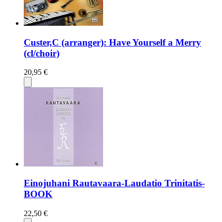
Custer,C (arranger): Have Yourself a Merry
(cl/choir)
20,95 €
Einojuhani Rautavaara-Laudatio Trinitatis-
BOOK
22,50 €