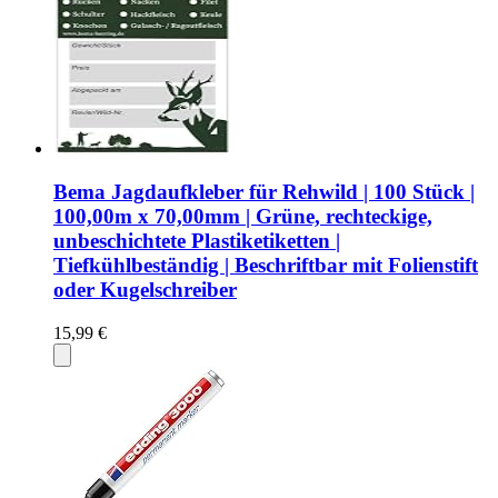
Bema Jagdaufkleber für Rehwild | 100 Stück |
100,00m x 70,00mm | Grüne, rechteckige,
unbeschichtete Plastiketiketten |
Tiefkühlbeständig | Beschriftbar mit Folienstift
oder Kugelschreiber
15,99 €