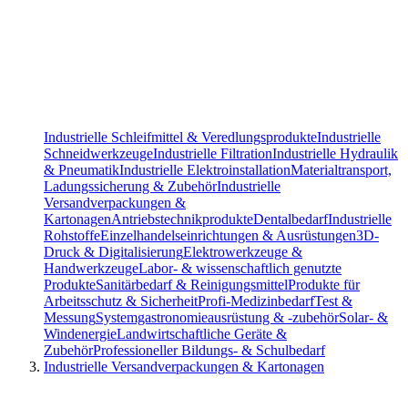
Industrielle Schleifmittel & Veredlungsprodukte
Industrielle
Schneidwerkzeuge
Industrielle Filtration
Industrielle Hydraulik
& Pneumatik
Industrielle Elektroinstallation
Materialtransport,
Ladungssicherung & Zubehör
Industrielle
Versandverpackungen &
Kartonagen
Antriebstechnikprodukte
Dentalbedarf
Industrielle
Rohstoffe
Einzelhandelseinrichtungen & Ausrüstungen
3D-
Druck & Digitalisierung
Elektrowerkzeuge &
Handwerkzeuge
Labor- & wissenschaftlich genutzte
Produkte
Sanitärbedarf & Reinigungsmittel
Produkte für
Arbeitsschutz & Sicherheit
Profi-Medizinbedarf
Test &
Messung
Systemgastronomieausrüstung & -zubehör
Solar- &
Windenergie
Landwirtschaftliche Geräte &
Zubehör
Professioneller Bildungs- & Schulbedarf
Industrielle Versandverpackungen & Kartonagen