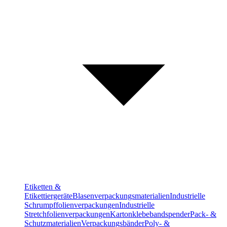
Etiketten &
Etikettiergeräte
Blasenverpackungsmaterialien
Industrielle
Schrumpffolienverpackungen
Industrielle
Stretchfolienverpackungen
Kartonklebebandspender
Pack- &
Schutzmaterialien
Verpackungsbänder
Poly- &