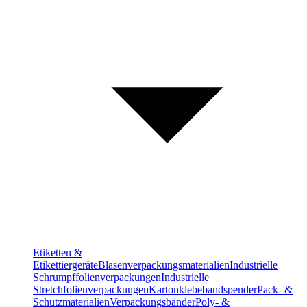
Etiketten &
Etikettiergeräte
Blasenverpackungsmaterialien
Industrielle
Schrumpffolienverpackungen
Industrielle
Stretchfolienverpackungen
Kartonklebebandspender
Pack- &
Schutzmaterialien
Verpackungsbänder
Poly- &