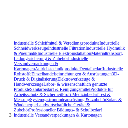
Industrielle Schleifmittel & Veredlungsprodukte
Industrielle
Schneidwerkzeuge
Industrielle Filtration
Industrielle Hydraulik
& Pneumatik
Industrielle Elektroinstallation
Materialtransport,
Ladungssicherung & Zubehör
Industrielle
Versandverpackungen &
Kartonagen
Antriebstechnikprodukte
Dentalbedarf
Industrielle
Rohstoffe
Einzelhandelseinrichtungen & Ausrüstungen
3D-
Druck & Digitalisierung
Elektrowerkzeuge &
Handwerkzeuge
Labor- & wissenschaftlich genutzte
Produkte
Sanitärbedarf & Reinigungsmittel
Produkte für
Arbeitsschutz & Sicherheit
Profi-Medizinbedarf
Test &
Messung
Systemgastronomieausrüstung & -zubehör
Solar- &
Windenergie
Landwirtschaftliche Geräte &
Zubehör
Professioneller Bildungs- & Schulbedarf
Industrielle Versandverpackungen & Kartonagen