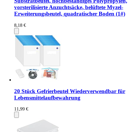
Substratbeutel, hochbeständiges Polypropylen,
vorsterilisierte Anzuchtsäcke, belüftete Myzel-
Erweiterungsbeutel, quadratischer Boden (1#)
8,18 €
20 Stück Gefrierbeutel Wiederverwendbar für
Lebensmittelaufbewahrung
11,99 €