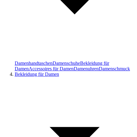
Damenhandtaschen
Damenschuhe
Bekleidung für
Damen
Accessoires für Damen
Damenuhren
Damenschmuck
Bekleidung für Damen