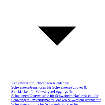
Activewear für Schwangere
Kleider für
Schwangere
Jeanshosen für Schwangere
Pullover &
Strickjacken für Schwangere
Leggings für
Schwangere
Unterwäsche für Schwangere
Nachtwäsche für
Schwangere
Umstandsmäntel, -jacken & -westen
Overalls für
Schwangere
Shorts für Schwangere
Röcke für