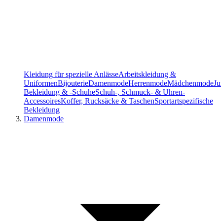
Kleidung für spezielle Anlässe
Arbeitskleidung &
Uniformen
Bijouterie
Damenmode
Herrenmode
Mädchenmode
J
Bekleidung & -Schuhe
Schuh-, Schmuck- & Uhren-
Accessoires
Koffer, Rucksäcke & Taschen
Sportartspezifische
Bekleidung
Damenmode