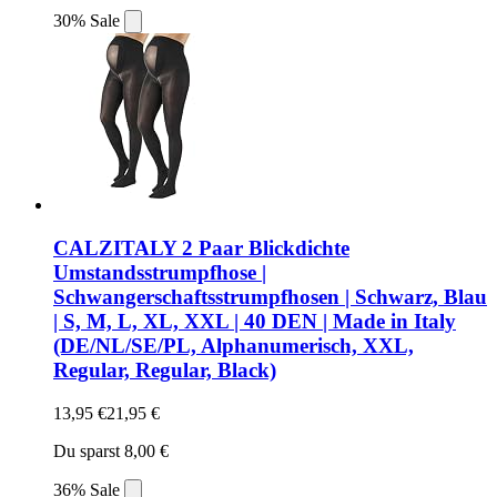
30% Sale
CALZITALY 2 Paar Blickdichte
Umstandsstrumpfhose |
Schwangerschaftsstrumpfhosen | Schwarz, Blau
| S, M, L, XL, XXL | 40 DEN | Made in Italy
(DE/NL/SE/PL, Alphanumerisch, XXL,
Regular, Regular, Black)
13,95 €
21,95 €
Du sparst 8,00 €
36% Sale