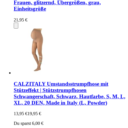
Frauen, glitzernd, Übergrößen, grau,
Einheitsgröße
21,95 €
CALZITALY Umstandsstrumpfhose mit
Stützeffekt | Stützstrumpfhosen
Schwangerschaft, Schwarz, Hautfarbe, S, M, L,
XL, 20 DEN, Made in Italy (L, Powder)
13,95 €
19,95 €
Du sparst 6,00 €