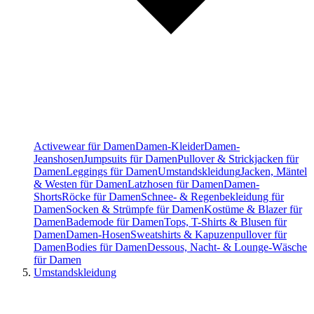
Activewear für Damen
Damen-Kleider
Damen-
Jeanshosen
Jumpsuits für Damen
Pullover & Strickjacken für
Damen
Leggings für Damen
Umstandskleidung
Jacken, Mäntel
& Westen für Damen
Latzhosen für Damen
Damen-
Shorts
Röcke für Damen
Schnee- & Regenbekleidung für
Damen
Socken & Strümpfe für Damen
Kostüme & Blazer für
Damen
Bademode für Damen
Tops, T-Shirts & Blusen für
Damen
Damen-Hosen
Sweatshirts & Kapuzenpullover für
Damen
Bodies für Damen
Dessous, Nacht- & Lounge-Wäsche
für Damen
Umstandskleidung