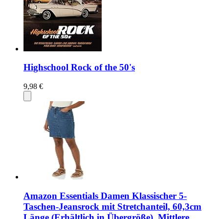
Highschool Rock of the 50's
9,98 €
Amazon Essentials Damen Klassischer 5-
Taschen-Jeansrock mit Stretchanteil, 60,3cm
Länge (Erhältlich in Übergröße), Mittlere