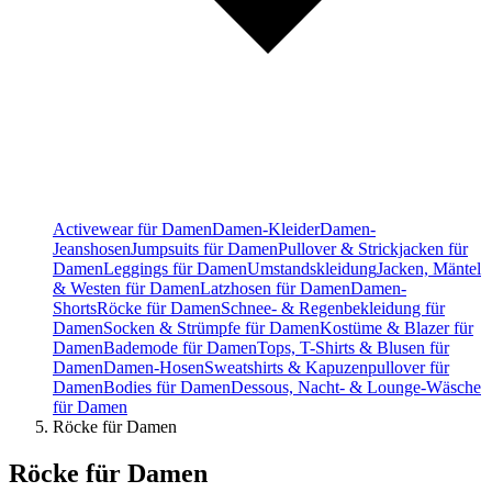
Activewear für Damen
Damen-Kleider
Damen-
Jeanshosen
Jumpsuits für Damen
Pullover & Strickjacken für
Damen
Leggings für Damen
Umstandskleidung
Jacken, Mäntel
& Westen für Damen
Latzhosen für Damen
Damen-
Shorts
Röcke für Damen
Schnee- & Regenbekleidung für
Damen
Socken & Strümpfe für Damen
Kostüme & Blazer für
Damen
Bademode für Damen
Tops, T-Shirts & Blusen für
Damen
Damen-Hosen
Sweatshirts & Kapuzenpullover für
Damen
Bodies für Damen
Dessous, Nacht- & Lounge-Wäsche
für Damen
Röcke für Damen
Röcke für Damen