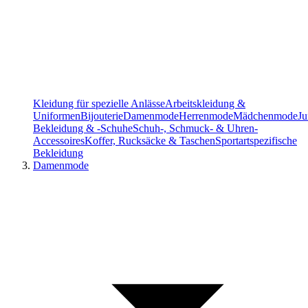
Kleidung für spezielle Anlässe
Arbeitskleidung &
Uniformen
Bijouterie
Damenmode
Herrenmode
Mädchenmode
J
Bekleidung & -Schuhe
Schuh-, Schmuck- & Uhren-
Accessoires
Koffer, Rucksäcke & Taschen
Sportartspezifische
Bekleidung
Damenmode