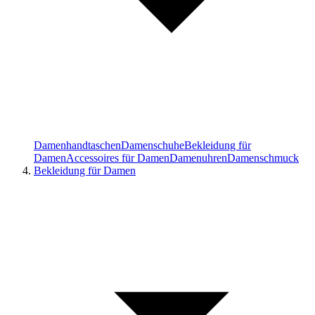
Damenhandtaschen
Damenschuhe
Bekleidung für
Damen
Accessoires für Damen
Damenuhren
Damenschmuck
Bekleidung für Damen