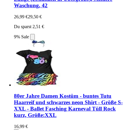
Waschung, 42
26,99 €
29,50 €
Du sparst 2,51 €
9% Sale
80er Jahre Damen Kostüm - buntes Tutu
Haarreif und schwarzes neon Shirt - Größe S-
XXL - Ballet Fasching Karneval Tüll Rock
kurz, Größe:XXL
16,99 €