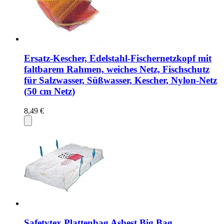
Ersatz-Kescher, Edelstahl-Fischernetzkopf mit
faltbarem Rahmen, weiches Netz, Fischschutz
für Salzwasser, Süßwasser, Kescher, Nylon-Netz
(50 cm Netz)
8,49 €
Safetytex Plattenbag Asbest Big Bag