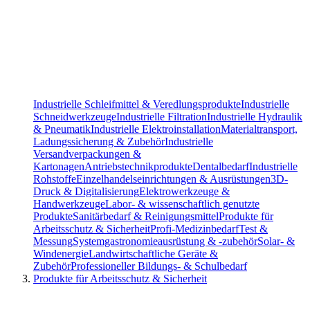
Industrielle Schleifmittel & Veredlungsprodukte
Industrielle
Schneidwerkzeuge
Industrielle Filtration
Industrielle Hydraulik
& Pneumatik
Industrielle Elektroinstallation
Materialtransport,
Ladungssicherung & Zubehör
Industrielle
Versandverpackungen &
Kartonagen
Antriebstechnikprodukte
Dentalbedarf
Industrielle
Rohstoffe
Einzelhandelseinrichtungen & Ausrüstungen
3D-
Druck & Digitalisierung
Elektrowerkzeuge &
Handwerkzeuge
Labor- & wissenschaftlich genutzte
Produkte
Sanitärbedarf & Reinigungsmittel
Produkte für
Arbeitsschutz & Sicherheit
Profi-Medizinbedarf
Test &
Messung
Systemgastronomieausrüstung & -zubehör
Solar- &
Windenergie
Landwirtschaftliche Geräte &
Zubehör
Professioneller Bildungs- & Schulbedarf
Produkte für Arbeitsschutz & Sicherheit