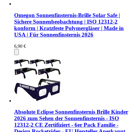
Omegon Sonnenfinsternis-Brille Solar Safe |
Sichere Sonnenbeobachtung | ISO 12312-2
konform | Kratzfeste Polymergläser | Made in
USA | Für Sonnenfinsternis 2026
6,90 €
Absolute Eclipse Sonnenfinsternis Brille Kinder
2026 zum Sehen der Sonnenfinsternis - ISO
12312-2 CE Zertifiziert - 6er Pack Familie -
Design Rocketrider - EU Hersteller Anerkannt