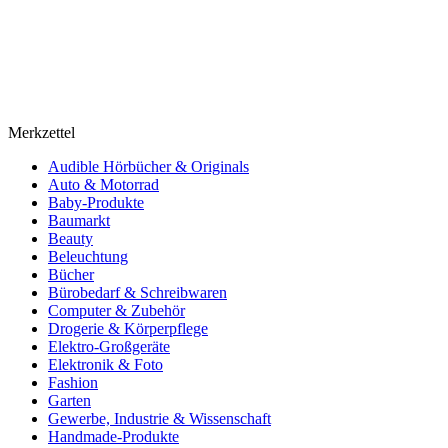
Merkzettel
Audible Hörbücher & Originals
Auto & Motorrad
Baby-Produkte
Baumarkt
Beauty
Beleuchtung
Bücher
Bürobedarf & Schreibwaren
Computer & Zubehör
Drogerie & Körperpflege
Elektro-Großgeräte
Elektronik & Foto
Fashion
Garten
Gewerbe, Industrie & Wissenschaft
Handmade-Produkte