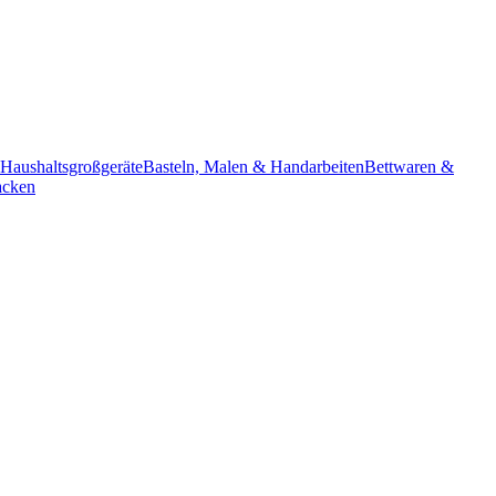
Haushaltsgroßgeräte
Basteln, Malen & Handarbeiten
Bettwaren &
acken