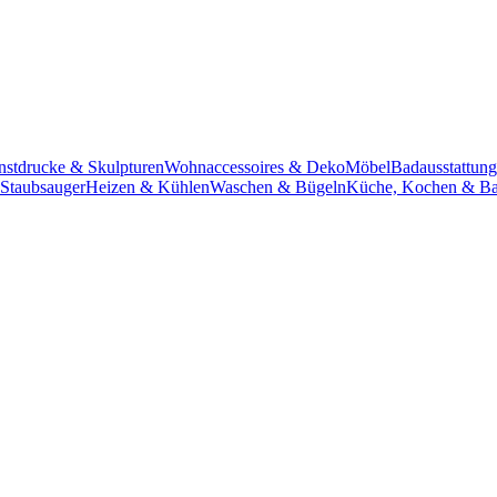
unstdrucke & Skulpturen
Wohnaccessoires & Deko
Möbel
Badausstattung
 Staubsauger
Heizen & Kühlen
Waschen & Bügeln
Küche, Kochen & B