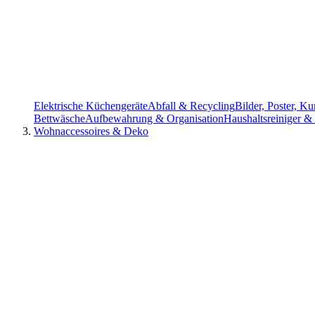
Elektrische Küchengeräte
Abfall & Recycling
Bilder, Poster, K
Bettwäsche
Aufbewahrung & Organisation
Haushaltsreiniger &
Wohnaccessoires & Deko