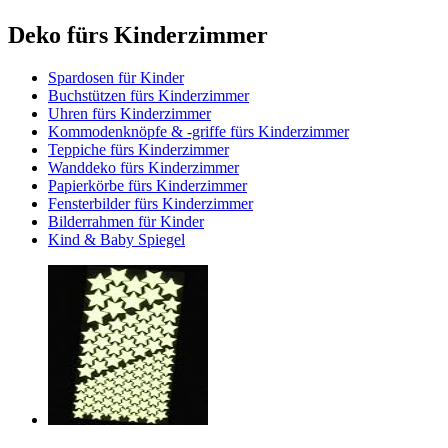
Deko fürs Kinderzimmer
Spardosen für Kinder
Buchstützen fürs Kinderzimmer
Uhren fürs Kinderzimmer
Kommodenknöpfe & -griffe fürs Kinderzimmer
Teppiche fürs Kinderzimmer
Wanddeko fürs Kinderzimmer
Papierkörbe fürs Kinderzimmer
Fensterbilder fürs Kinderzimmer
Bilderrahmen für Kinder
Kind & Baby Spiegel