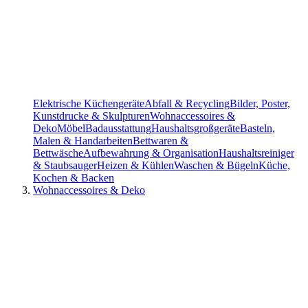
Elektrische Küchengeräte
Abfall & Recycling
Bilder, Poster,
Kunstdrucke & Skulpturen
Wohnaccessoires &
Deko
Möbel
Badausstattung
Haushaltsgroßgeräte
Basteln,
Malen & Handarbeiten
Bettwaren &
Bettwäsche
Aufbewahrung & Organisation
Haushaltsreiniger
& Staubsauger
Heizen & Kühlen
Waschen & Bügeln
Küche,
Kochen & Backen
Wohnaccessoires & Deko