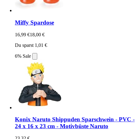
Miffy Spardose
16,99 €
18,00 €
Du sparst 1,01 €
6% Sale
Konix Naruto Shippuden Sparschwein - PVC -
24 x 16 x 23 cm - Motivbüste Naruto
23,32 €