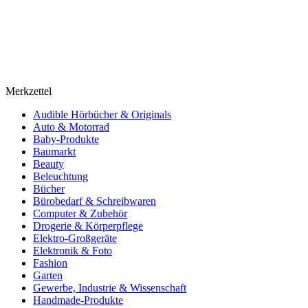
Merkzettel
Audible Hörbücher & Originals
Auto & Motorrad
Baby-Produkte
Baumarkt
Beauty
Beleuchtung
Bücher
Bürobedarf & Schreibwaren
Computer & Zubehör
Drogerie & Körperpflege
Elektro-Großgeräte
Elektronik & Foto
Fashion
Garten
Gewerbe, Industrie & Wissenschaft
Handmade-Produkte