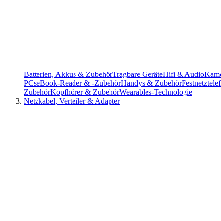
Batterien, Akkus & Zubehör
Tragbare Geräte
Hifi & Audio
Kame
PCs
eBook-Reader & -Zubehör
Handys & Zubehör
Festnetztel
Zubehör
Kopfhörer & Zubehör
Wearables-Technologie
Netzkabel, Verteiler & Adapter