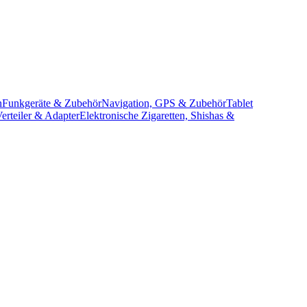
n
Funkgeräte & Zubehör
Navigation, GPS & Zubehör
Tablet
erteiler & Adapter
Elektronische Zigaretten, Shishas &