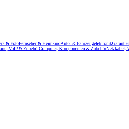
ra & Foto
Fernseher & Heimkino
Auto- & Fahrzeugelektronik
Garantie
efone, VoIP & Zubehör
Computer, Komponenten & Zubehör
Netzkabel, V