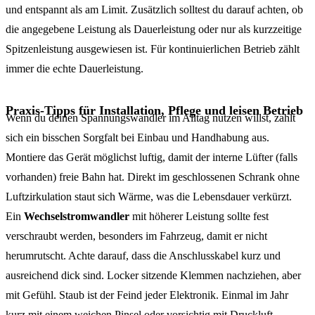
und entspannt als am Limit. Zusätzlich solltest du darauf achten, ob
die angegebene Leistung als Dauerleistung oder nur als kurzzeitige
Spitzenleistung ausgewiesen ist. Für kontinuierlichen Betrieb zählt
immer die echte Dauerleistung.
Praxis-Tipps für Installation, Pflege und leisen Betrieb
Wenn du deinen Spannungswandler im Alltag nutzen willst, zahlt
sich ein bisschen Sorgfalt bei Einbau und Handhabung aus.
Montiere das Gerät möglichst luftig, damit der interne Lüfter (falls
vorhanden) freie Bahn hat. Direkt im geschlossenen Schrank ohne
Luftzirkulation staut sich Wärme, was die Lebensdauer verkürzt.
Ein
Wechselstromwandler
mit höherer Leistung sollte fest
verschraubt werden, besonders im Fahrzeug, damit er nicht
herumrutscht. Achte darauf, dass die Anschlusskabel kurz und
ausreichend dick sind. Locker sitzende Klemmen nachziehen, aber
mit Gefühl. Staub ist der Feind jeder Elektronik. Einmal im Jahr
kurz mit einem weichen Pinsel oder vorsichtig mit Druckluft