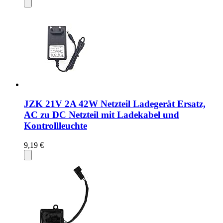
JZK 21V 2A 42W Netzteil Ladegerät Ersatz,
AC zu DC Netzteil mit Ladekabel und
Kontrollleuchte
9,19 €