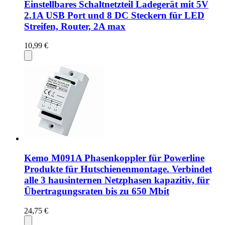
Einstellbares Schaltnetzteil Ladegerät mit 5V
2.1A USB Port und 8 DC Steckern für LED
Streifen, Router, 2A max
10,99 €
Kemo M091A Phasenkoppler für Powerline
Produkte für Hutschienenmontage. Verbindet
alle 3 hausinternen Netzphasen kapazitiv, für
Übertragungsraten bis zu 650 Mbit
24,75 €