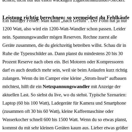
Leistung richtig berechnen: so vermeidest du Fehlkäufe
Ein häufiger Fehler: Man kauft „nach Gefühl“. Der Föhn hat ja nur
1200 Watt, also wird ein 1200-Watt-Wandler schon passen. Leider
nein. Spannungswandler mögen Reserven. Rechne zuerst alle
Geräte zusammen, die du gleichzeitig betreiben willst. Schau dir in
Ruhe die Typenschilder an. Dann planst du mindestens 20 bis 30
Prozent Reserve nach oben ein. Bei Motoren oder Kompressoren
darf es auch deutlich mehr sein, weil sie beim Anlaufen kurz richtig
zulangen. Wenn du im Camper eine kleine „Strom-Insel“ aufbauen
möchtest, hilft dir ein
Netzspannungswandler
mit Anzeige der
aktuellen Last. So siehst du live, wo du stehst. Typische Szenarien:
Laptop (60 bis 100 Watt), Ladegeräte für Kamera und Smartphone
(zusammen oft 30 bis 60 Watt), kleine Kaffeemaschine oder
Wasserkocher schnell 600 bis 1500 Watt. Wenn du so etwas planst,
kommst du mit sehr kleinen Geräten kaum aus. Lieber etwas größer