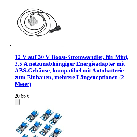
12 V auf 30 V Boost-Stromwandler, für Mini,
3,5 A netzunabhängiger Energieadapter mit
ABS-Gehäuse, kompatibel mit Autobatterie
zum Einbauen, mehrere Längenoptionen (2
Meter)
20,66 €