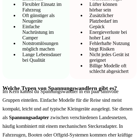
Flexibler Einsatz im
Lüfter können
Fahrzeug
hörbar sein
Oft günstiger als
Zusätzlicher
Neugeräte
Platzbedarf im
Einfache
Gepäck
Nachrüstung im
Energieverluste bei
Camper
hoher Last
Notstromlösungen
Fehlerhafte Nutzung
möglich machen
birgt Risiken
Lange Lebensdauer
Nicht jedes Gerät ist
bei Qualität
geeignet
Billige Modelle oft
schlecht abgesichert
Welche Typen von Spannungswandlern gibt es?
Im Kern kannst du Spannungswandler in ein paar sinnvolle
Gruppen einteilen. Einfache Modelle für die Reise sind meist
kompakt, leicht und auf typische Kleingeräte ausgelegt. Sie dienen
als
Spannungsadapter
zwischen verschiedenen Landesnetzen,
häufig kombiniert mit einem mechanischen Steckeradapter. In
Fahrzeugen, Booten oder Offgrid-Systemen kommen eher kräftige