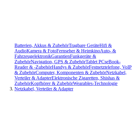
Batterien, Akkus & Zubehör
Tragbare Geräte
Hifi &
Audio
Kamera & Foto
Fernseher & Heimkino
Auto- &
Fahrzeugelektronik
Garantien
Funkgeräte &
Zubehör
Navigation, GPS & Zubehör
Tablet PCs
eBook-
Reader & -Zubehör
Handys & Zubehör
Festnetztelefone, VoIP
& Zubehör
Computer, Komponenten & Zubehör
Netzkabel,
Verteiler & Adapter
Elektronische Zigaretten, Shishas &
Zubehör
Kopfhörer & Zubehör
Wearables-Technologie
Netzkabel, Verteiler & Adapter