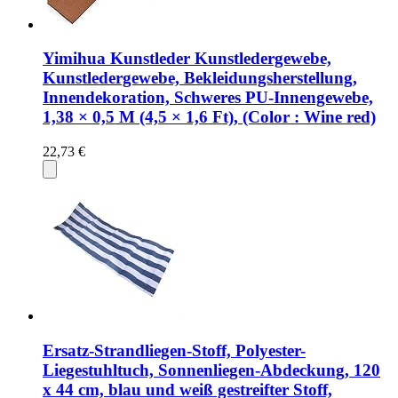
Yimihua Kunstleder Kunstledergewebe,
Kunstledergewebe, Bekleidungsherstellung,
Innendekoration, Schweres PU-Innengewebe,
1,38 × 0,5 M (4,5 × 1,6 Ft), (Color : Wine red)
22,73 €
Ersatz-Strandliegen-Stoff, Polyester-
Liegestuhltuch, Sonnenliegen-Abdeckung, 120
x 44 cm, blau und weiß gestreifter Stoff,