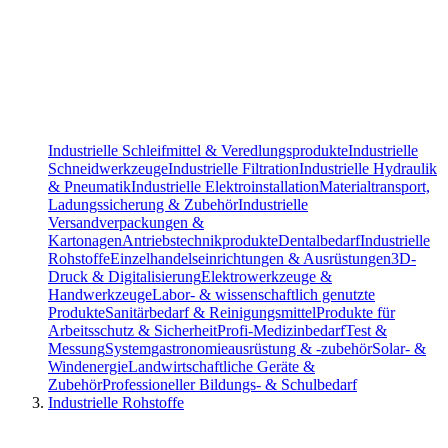
Industrielle Schleifmittel & Veredlungsprodukte
Industrielle
Schneidwerkzeuge
Industrielle Filtration
Industrielle Hydraulik
& Pneumatik
Industrielle Elektroinstallation
Materialtransport,
Ladungssicherung & Zubehör
Industrielle
Versandverpackungen &
Kartonagen
Antriebstechnikprodukte
Dentalbedarf
Industrielle
Rohstoffe
Einzelhandelseinrichtungen & Ausrüstungen
3D-
Druck & Digitalisierung
Elektrowerkzeuge &
Handwerkzeuge
Labor- & wissenschaftlich genutzte
Produkte
Sanitärbedarf & Reinigungsmittel
Produkte für
Arbeitsschutz & Sicherheit
Profi-Medizinbedarf
Test &
Messung
Systemgastronomieausrüstung & -zubehör
Solar- &
Windenergie
Landwirtschaftliche Geräte &
Zubehör
Professioneller Bildungs- & Schulbedarf
Industrielle Rohstoffe