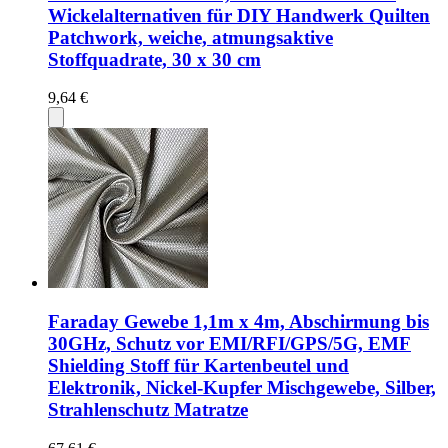
Wickelalternativen für DIY Handwerk Quilten
Patchwork, weiche, atmungsaktive
Stoffquadrate, 30 x 30 cm
9,64 €
Faraday Gewebe 1,1m x 4m, Abschirmung bis
30GHz, Schutz vor EMI/RFI/GPS/5G, EMF
Shielding Stoff für Kartenbeutel und
Elektronik, Nickel-Kupfer Mischgewebe, Silber,
Strahlenschutz Matratze