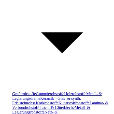
Grafitrohstoffe
Gummierohstoffe
Holzrohstoffe
Metall- &
Legierungsdrähte
Keramik-, Glas- & synth.
Edelsteinrohst.
Korkrohstoffe
Kunststoffrohstoffe
Laminat- &
Verbundrohstoffe
Loch- & Gitterbleche
Metall- &
Legierungsrohstoffe
Netz- &