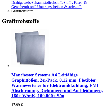
Drahtgewebe
Schaumstoffrohstoffe
Stoff-, Faser- &
Geweberohstoffe
Unterlegscheiben & -rohstoffe
Grafitrohstoffe
Grafitrohstoffe
Manchester Systems A4 Leitfähige
Graphitfolien, 2er-Pack, 0,12 mm, Flexibler
Wärmeverteiler für Elektronikkühlung, EMI-
Abschirmung, Dichtungen und Auskleidungen,
160+ W/mK, 100.000+ S/m
17,99 €