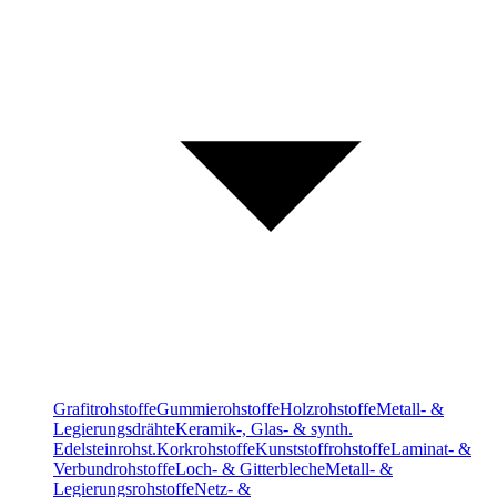
Grafitrohstoffe
Gummierohstoffe
Holzrohstoffe
Metall- &
Legierungsdrähte
Keramik-, Glas- & synth.
Edelsteinrohst.
Korkrohstoffe
Kunststoffrohstoffe
Laminat- &
Verbundrohstoffe
Loch- & Gitterbleche
Metall- &
Legierungsrohstoffe
Netz- &