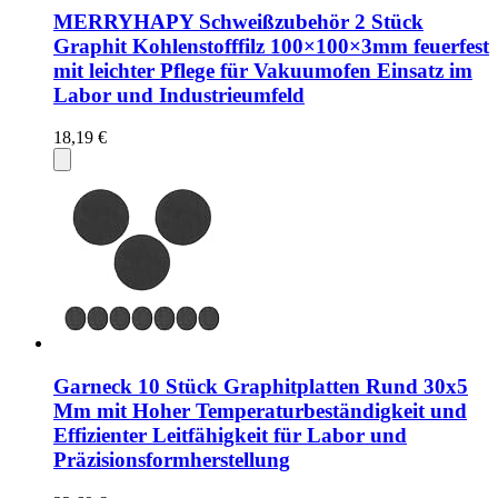
MERRYHAPY Schweißzubehör 2 Stück
Graphit Kohlenstofffilz 100×100×3mm feuerfest
mit leichter Pflege für Vakuumofen Einsatz im
Labor und Industrieumfeld
18,19 €
Garneck 10 Stück Graphitplatten Rund 30x5
Mm mit Hoher Temperaturbeständigkeit und
Effizienter Leitfähigkeit für Labor und
Präzisionsformherstellung