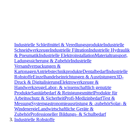
Industrielle Schleifmittel & Veredlungsprodukte
Industrielle
Schneidwerkzeuge
Industrielle Filtration
Industrielle Hydraulik
& Pneumatik
Industrielle Elektroinstallation
Materialtransport,
Ladungssicherung & Zubehör
Industrielle
Versandverpackungen &
Kartonagen
Antriebstechnikprodukte
Dentalbedarf
Industrielle
Rohstoffe
Einzelhandelseinrichtungen & Ausrüstungen
3D-
Druck & Digitalisierung
Elektrowerkzeuge &
Handwerkzeuge
Labor- & wissenschaftlich genutzte
Produkte
Sanitärbedarf & Reinigungsmittel
Produkte für
Arbeitsschutz & Sicherheit
Profi-Medizinbedarf
Test &
Messung
Systemgastronomieausrüstung & -zubehör
Solar- &
Windenergie
Landwirtschaftliche Geräte &
Zubehör
Professioneller Bildungs- & Schulbedarf
Industrielle Rohstoffe