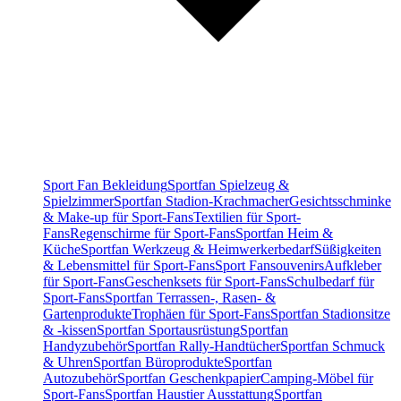
Sport Fan Bekleidung
Sportfan Spielzeug &
Spielzimmer
Sportfan Stadion-Krachmacher
Gesichtsschminke
& Make-up für Sport-Fans
Textilien für Sport-
Fans
Regenschirme für Sport-Fans
Sportfan Heim &
Küche
Sportfan Werkzeug & Heimwerkerbedarf
Süßigkeiten
& Lebensmittel für Sport-Fans
Sport Fansouvenirs
Aufkleber
für Sport-Fans
Geschenksets für Sport-Fans
Schulbedarf für
Sport-Fans
Sportfan Terrassen-, Rasen- &
Gartenprodukte
Trophäen für Sport-Fans
Sportfan Stadionsitze
& -kissen
Sportfan Sportausrüstung
Sportfan
Handyzubehör
Sportfan Rally-Handtücher
Sportfan Schmuck
& Uhren
Sportfan Büroprodukte
Sportfan
Autozubehör
Sportfan Geschenkpapier
Camping-Möbel für
Sport-Fans
Sportfan Haustier Ausstattung
Sportfan