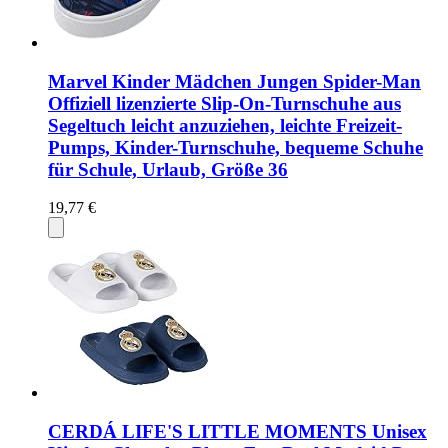
Marvel Kinder Mädchen Jungen Spider-Man
Offiziell lizenzierte Slip-On-Turnschuhe aus
Segeltuch leicht anzuziehen, leichte Freizeit-
Pumps, Kinder-Turnschuhe, bequeme Schuhe
für Schule, Urlaub, Größe 36
19,77 €
CERDÁ LIFE'S LITTLE MOMENTS Unisex