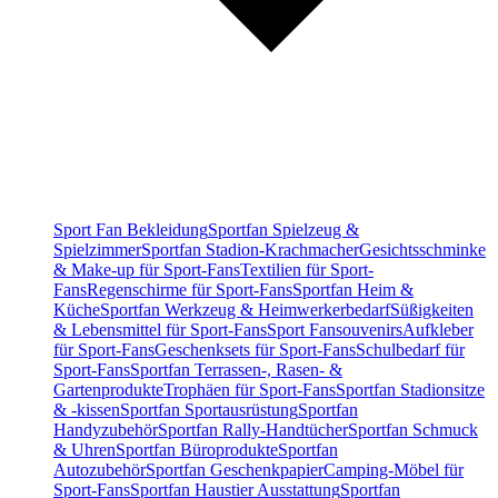
Sport Fan Bekleidung
Sportfan Spielzeug &
Spielzimmer
Sportfan Stadion-Krachmacher
Gesichtsschminke
& Make-up für Sport-Fans
Textilien für Sport-
Fans
Regenschirme für Sport-Fans
Sportfan Heim &
Küche
Sportfan Werkzeug & Heimwerkerbedarf
Süßigkeiten
& Lebensmittel für Sport-Fans
Sport Fansouvenirs
Aufkleber
für Sport-Fans
Geschenksets für Sport-Fans
Schulbedarf für
Sport-Fans
Sportfan Terrassen-, Rasen- &
Gartenprodukte
Trophäen für Sport-Fans
Sportfan Stadionsitze
& -kissen
Sportfan Sportausrüstung
Sportfan
Handyzubehör
Sportfan Rally-Handtücher
Sportfan Schmuck
& Uhren
Sportfan Büroprodukte
Sportfan
Autozubehör
Sportfan Geschenkpapier
Camping-Möbel für
Sport-Fans
Sportfan Haustier Ausstattung
Sportfan