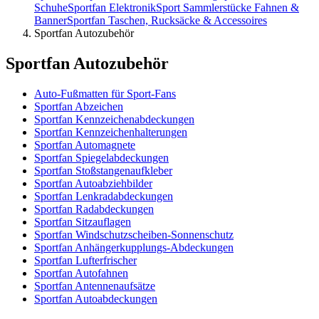
Schuhe
Sportfan Elektronik
Sport Sammlerstücke Fahnen &
Banner
Sportfan Taschen, Rucksäcke & Accessoires
Sportfan Autozubehör
Sportfan Autozubehör
Auto-Fußmatten für Sport-Fans
Sportfan Abzeichen
Sportfan Kennzeichenabdeckungen
Sportfan Kennzeichenhalterungen
Sportfan Automagnete
Sportfan Spiegelabdeckungen
Sportfan Stoßstangenaufkleber
Sportfan Autoabziehbilder
Sportfan Lenkradabdeckungen
Sportfan Radabdeckungen
Sportfan Sitzauflagen
Sportfan Windschutzscheiben-Sonnenschutz
Sportfan Anhängerkupplungs-Abdeckungen
Sportfan Lufterfrischer
Sportfan Autofahnen
Sportfan Antennenaufsätze
Sportfan Autoabdeckungen