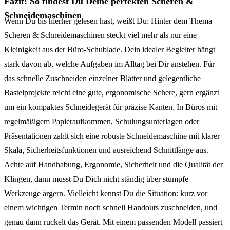
Fazit: So findest Du Deine perfekten Scheren &
Schneidemaschinen
Wenn Du bis hierher gelesen hast, weißt Du: Hinter dem Thema
Scheren & Schneidemaschinen steckt viel mehr als nur eine
Kleinigkeit aus der Büro-Schublade. Dein idealer Begleiter hängt
stark davon ab, welche Aufgaben im Alltag bei Dir anstehen. Für
das schnelle Zuschneiden einzelner Blätter und gelegentliche
Bastelprojekte reicht eine gute, ergonomische Schere, gern ergänzt
um ein kompaktes Schneidegerät für präzise Kanten. In Büros mit
regelmäßigem Papieraufkommen, Schulungsunterlagen oder
Präsentationen zahlt sich eine robuste Schneidemaschine mit klarer
Skala, Sicherheitsfunktionen und ausreichend Schnittlänge aus.
Achte auf Handhabung, Ergonomie, Sicherheit und die Qualität der
Klingen, dann musst Du Dich nicht ständig über stumpfe
Werkzeuge ärgern. Vielleicht kennst Du die Situation: kurz vor
einem wichtigen Termin noch schnell Handouts zuschneiden, und
genau dann ruckelt das Gerät. Mit einem passenden Modell passiert