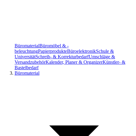
Büromaterial
Büromöbel & -
beleuchtung
Papierprodukte
Büroelektronik
Schule &
Universität
Schreib- & Korrekturbedarf
Umschläge &
Versandzubehör
Kalender, Planer & Organizer
Künstler- &
Bastelbedarf
Büromaterial