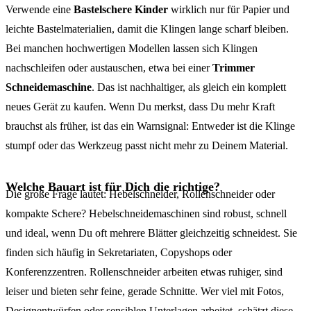
Verwende eine
Bastelschere Kinder
wirklich nur für Papier und
leichte Bastelmaterialien, damit die Klingen lange scharf bleiben.
Bei manchen hochwertigen Modellen lassen sich Klingen
nachschleifen oder austauschen, etwa bei einer
Trimmer
Schneidemaschine
. Das ist nachhaltiger, als gleich ein komplett
neues Gerät zu kaufen. Wenn Du merkst, dass Du mehr Kraft
brauchst als früher, ist das ein Warnsignal: Entweder ist die Klinge
stumpf oder das Werkzeug passt nicht mehr zu Deinem Material.
Welche Bauart ist für Dich die richtige?
Die große Frage lautet: Hebelschneider, Rollenschneider oder
kompakte Schere? Hebelschneidemaschinen sind robust, schnell
und ideal, wenn Du oft mehrere Blätter gleichzeitig schneidest. Sie
finden sich häufig in Sekretariaten, Copyshops oder
Konferenzzentren. Rollenschneider arbeiten etwas ruhiger, sind
leiser und bieten sehr feine, gerade Schnitte. Wer viel mit Fotos,
Designentwürfen oder sensiblen Unterlagen arbeitet, schätzt diese