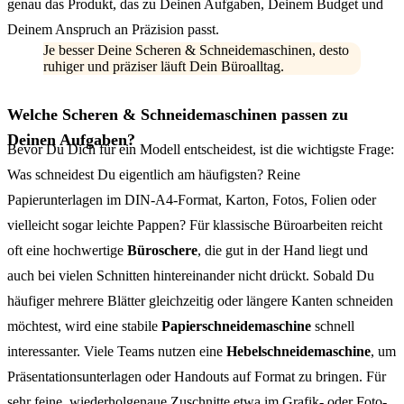
genau das Produkt, das zu Deinen Aufgaben, Deinem Budget und
Deinem Anspruch an Präzision passt.
Je besser Deine Scheren & Schneidemaschinen, desto
ruhiger und präziser läuft Dein Büroalltag.
Welche Scheren & Schneidemaschinen passen zu
Deinen Aufgaben?
Bevor Du Dich für ein Modell entscheidest, ist die wichtigste Frage:
Was schneidest Du eigentlich am häufigsten? Reine
Papierunterlagen im DIN-A4-Format, Karton, Fotos, Folien oder
vielleicht sogar leichte Pappen? Für klassische Büroarbeiten reicht
oft eine hochwertige
Büroschere
, die gut in der Hand liegt und
auch bei vielen Schnitten hintereinander nicht drückt. Sobald Du
häufiger mehrere Blätter gleichzeitig oder längere Kanten schneiden
möchtest, wird eine stabile
Papierschneidemaschine
schnell
interessanter. Viele Teams nutzen eine
Hebelschneidemaschine
, um
Präsentationsunterlagen oder Handouts auf Format zu bringen. Für
sehr feine, wiederholgenaue Zuschnitte etwa im Grafik- oder Foto-