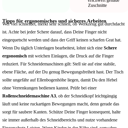
erschwert genaue
Zuschnitte
Tipps für ergonomisches und sicheres Arbeiten
Wer viel schneidet, merkt sehr schnell, ob Werkzeug gut durchdacht
ist. Achte bei jeder Schere darauf, dass Deine Finger nicht
eingequetscht werden und dass der Griff keinen scharfen Grat hat.
Wenn Du täglich Unterlagen bearbeitest, lohnt sich eine
Schere
ergonomisch
mit weichen Einlagen, die Druck auf die Finger
reduziert. Für Schneidemaschinen gilt: Stell sie auf eine stabile,
ebene Fläche, auf der Du genug Bewegungsfreiheit hast. Der Tisch
sollte ungefähr auf Ellenbogenhöhe liegen, damit Du den Hebel
ohne Verrenkungen bedienen kannst. Prüfe bei einer
Rollenschneidemaschine A3
, ob der Schneidkopf leichtgängig
läuft und keine ruckartigen Bewegungen macht, denn gerade das
sorgt für saubere Kanten. Schütze Deine Finger konsequent, halte
sie immer außerhalb des Schneidbereichs und nutze vorhandene
Fingerschutz-Leisten. Wenn Kinder in der Nähe sind, verwahre