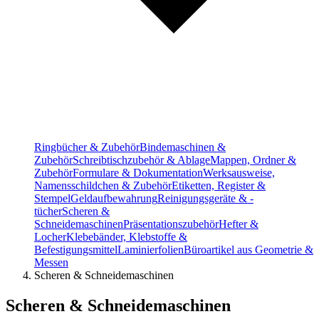
Ringbücher & Zubehör
Bindemaschinen &
Zubehör
Schreibtischzubehör & Ablage
Mappen, Ordner &
Zubehör
Formulare & Dokumentation
Werksausweise,
Namensschildchen & Zubehör
Etiketten, Register &
Stempel
Geldaufbewahrung
Reinigungsgeräte & -
tücher
Scheren &
Schneidemaschinen
Präsentationszubehör
Hefter &
Locher
Klebebänder, Klebstoffe &
Befestigungsmittel
Laminierfolien
Büroartikel aus Geometrie &
Messen
Scheren & Schneidemaschinen
Scheren & Schneidemaschinen