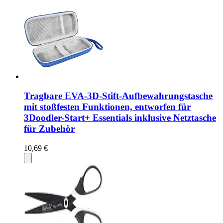
Tragbare EVA-3D-Stift-Aufbewahrungstasche
mit stoßfesten Funktionen, entworfen für
3Doodler-Start+ Essentials inklusive Netztasche
für Zubehör
10,69 €