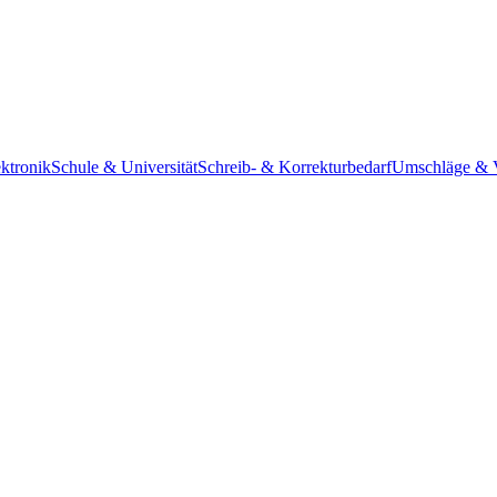
ktronik
Schule & Universität
Schreib- & Korrekturbedarf
Umschläge & 