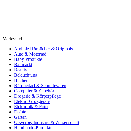
Merkzettel
Audible Hörbücher & Originals
Auto & Motorrad
Baby-Produkte
Baumarkt
Beauty
Beleuchtung
Bücher
Bürobedarf & Schreibwaren
Computer & Zubehör
Drogerie & Körperpflege
Elektro-Großgeräte
Elektronik & Foto
Fashion
Garten
Gewerbe, Industrie & Wissenschaft
Handmade-Produkte