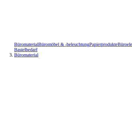
Büromaterial
Büromöbel & -beleuchtung
Papierprodukte
Büroele
Bastelbedarf
Büromaterial