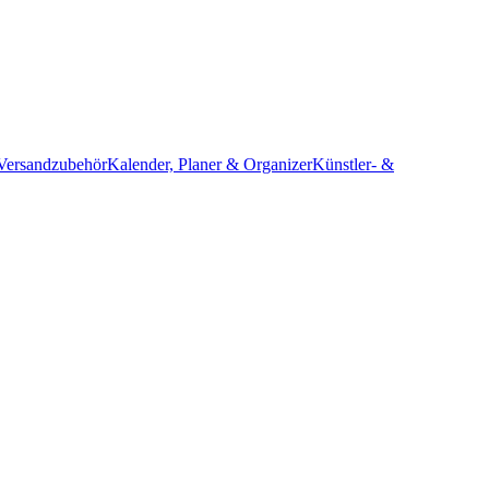
Versandzubehör
Kalender, Planer & Organizer
Künstler- &