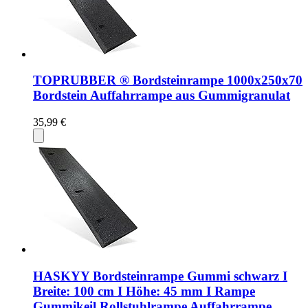
TOPRUBBER ® Bordsteinrampe 1000x250x70
Bordstein Auffahrrampe aus Gummigranulat
35,99 €
HASKYY Bordsteinrampe Gummi schwarz I
Breite: 100 cm I Höhe: 45 mm I Rampe
Gummikeil Rollstuhlrampe Auffahrrampe