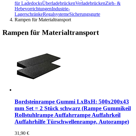
für Ladedocks
Überladebrücken
Verladebrücken
Zieh- &
Hebevorrichtungen
Industrie-
Lagerschränke
Regalsysteme
Sicherungsgurte
Rampen für Materialtransport
Rampen für Materialtransport
Bordsteinrampe Gummi LxBxH: 500x200x43
mm Set = 2 Stück schwarz (Rampe Gummikeil
Rollstuhlrampe Auffahrrampe Auffahrkeil
Auffahrhilfe Türschwellenrampe, Autorampe)
31,90 €