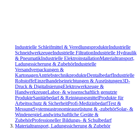
Industrielle Schleifmittel & Veredlungsprodukte
Industrielle
Schneidwerkzeuge
Industrielle Filtration
Industrielle Hydraulik
& Pneumatik
Industrielle Elektroinstallation
Materialtransport,
Ladungssicherung & Zubehör
Industrielle
Versandverpackungen &
Kartonagen
Antriebstechnikprodukte
Dentalbedarf
Industrielle
Rohstoffe
Einzelhandelseinrichtungen & Ausrüstungen
3D-
Druck & Digitalisierung
Elektrowerkzeuge &
Handwerkzeuge
Labor- & wissenschaftlich genutzte
Produkte
Sanitärbedarf & Reinigungsmittel
Produkte für
Arbeitsschutz & Sicherheit
Profi-Medizinbedarf
Test &
Messung
Systemgastronomieausrüstung & -zubehör
Solar- &
Windenergie
Landwirtschaftliche Geräte &
Zubehör
Professioneller Bildungs- & Schulbedarf
Materialtransport, Ladungssicherung & Zubehör