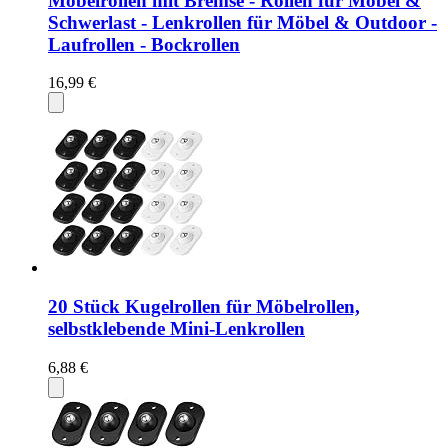
Möbelrollen mit Bremse - Rollen für Möbel &
Schwerlast - Lenkrollen für Möbel & Outdoor -
Laufrollen - Bockrollen
16,99 €
20 Stück Kugelrollen für Möbelrollen,
selbstklebende Mini-Lenkrollen
6,88 €