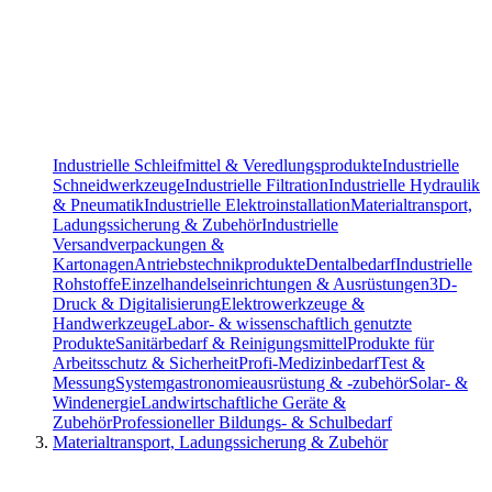
Industrielle Schleifmittel & Veredlungsprodukte
Industrielle
Schneidwerkzeuge
Industrielle Filtration
Industrielle Hydraulik
& Pneumatik
Industrielle Elektroinstallation
Materialtransport,
Ladungssicherung & Zubehör
Industrielle
Versandverpackungen &
Kartonagen
Antriebstechnikprodukte
Dentalbedarf
Industrielle
Rohstoffe
Einzelhandelseinrichtungen & Ausrüstungen
3D-
Druck & Digitalisierung
Elektrowerkzeuge &
Handwerkzeuge
Labor- & wissenschaftlich genutzte
Produkte
Sanitärbedarf & Reinigungsmittel
Produkte für
Arbeitsschutz & Sicherheit
Profi-Medizinbedarf
Test &
Messung
Systemgastronomieausrüstung & -zubehör
Solar- &
Windenergie
Landwirtschaftliche Geräte &
Zubehör
Professioneller Bildungs- & Schulbedarf
Materialtransport, Ladungssicherung & Zubehör