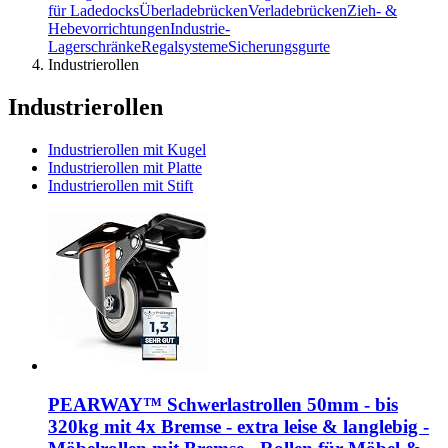
für Ladedocks
Überladebrücken
Verladebrücken
Zieh- &
Hebevorrichtungen
Industrie-
Lagerschränke
Regalsysteme
Sicherungsgurte
Industrierollen
Industrierollen
Industrierollen mit Kugel
Industrierollen mit Platte
Industrierollen mit Stift
PEARWAY™ Schwerlastrollen 50mm - bis
320kg mit 4x Bremse - extra leise & langlebig -