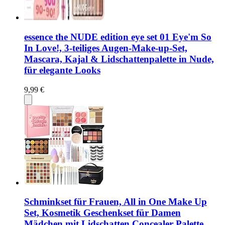
essence the NUDE edition eye set 01 Eye'm So
In Love!, 3-teiliges Augen-Make-up-Set,
Mascara, Kajal & Lidschattenpalette in Nude,
für elegante Looks
9,99 €
Schminkset für Frauen, All in One Make Up
Set, Kosmetik Geschenkset für Damen
Mädchen mit Lidschatten Concealer Palette,