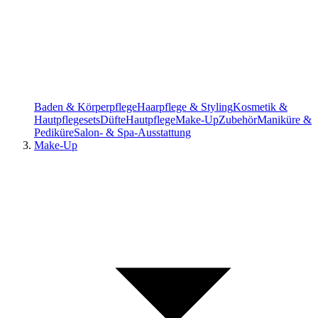
Baden & Körperpflege
Haarpflege & Styling
Kosmetik &
Hautpflegesets
Düfte
Hautpflege
Make-Up
Zubehör
Maniküre &
Pediküre
Salon- & Spa-Ausstattung
Make-Up