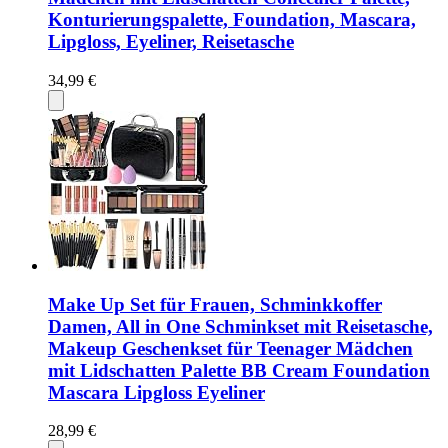
Konturierungspalette, Foundation, Mascara,
Lipgloss, Eyeliner, Reisetasche
34,99 €
Make Up Set für Frauen, Schminkkoffer
Damen, All in One Schminkset mit Reisetasche,
Makeup Geschenkset für Teenager Mädchen
mit Lidschatten Palette BB Cream Foundation
Mascara Lipgloss Eyeliner
28,99 €