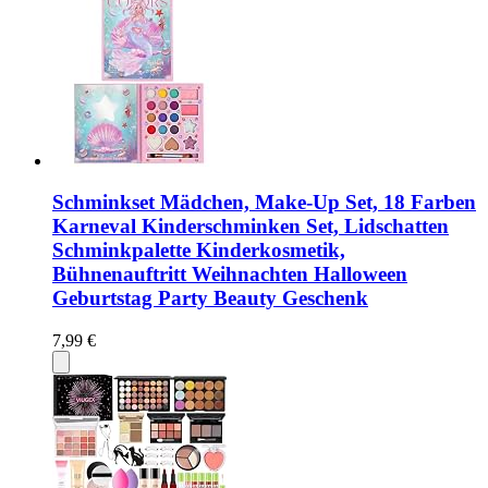
Schminkset Mädchen, Make-Up Set, 18 Farben
Karneval Kinderschminken Set, Lidschatten
Schminkpalette Kinderkosmetik,
Bühnenauftritt Weihnachten Halloween
Geburtstag Party Beauty Geschenk
7,99 €