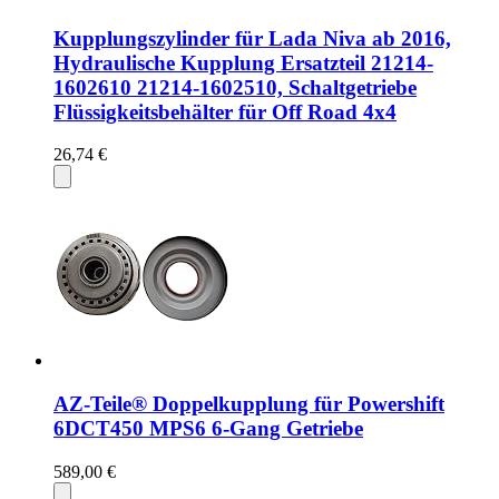
Kupplungszylinder für Lada Niva ab 2016,
Hydraulische Kupplung Ersatzteil 21214-
1602610 21214-1602510, Schaltgetriebe
Flüssigkeitsbehälter für Off Road 4x4
26,74 €
AZ-Teile® Doppelkupplung für Powershift
6DCT450 MPS6 6-Gang Getriebe
589,00 €