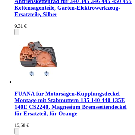
Antriebskettenrad für 340 345 346 445 450 455
Kettensägenteile, Garten-Elektrowerkzeug-
Ersatzteile, Silber
9,31 €
FUANA für Motorsägen-Kupplungsdeckel
Montage mit Stabmuttern 135 140 440 135E
140E CS2240, Magnesium Bremsseitendeckel
für Ersatzteil, für Orange
15,58 €