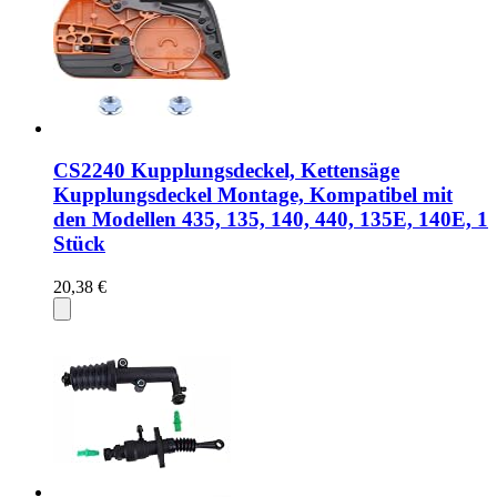
CS2240 Kupplungsdeckel, Kettensäge
Kupplungsdeckel Montage, Kompatibel mit
den Modellen 435, 135, 140, 440, 135E, 140E, 1
Stück
20,38 €