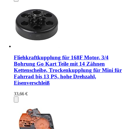
Fliehkraftkupplung für 168F Motor, 3/4
Bohrung Go Kart Teile mit 14 Zähnen
Kettenscheibe, Trockenkupplung für Mini für
Fahrrad bis 13 PS, hohe Drehzahl,
Eisenverschleiß
33,66 €