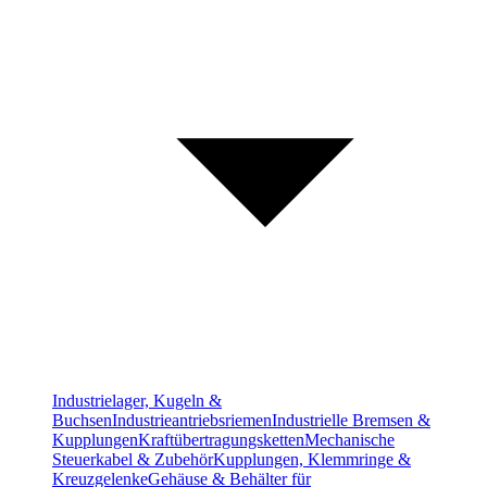
Industrielager, Kugeln &
Buchsen
Industrieantriebsriemen
Industrielle Bremsen &
Kupplungen
Kraftübertragungsketten
Mechanische
Steuerkabel & Zubehör
Kupplungen, Klemmringe &
Kreuzgelenke
Gehäuse & Behälter für