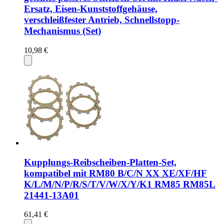
Ersatz, Eisen-Kunststoffgehäuse,
verschleißfester Antrieb, Schnellstopp-
Mechanismus (Set)
10,98 €
Kupplungs-Reibscheiben-Platten-Set,
kompatibel mit RM80 B/C/N XX XE/XF/HF
K/L/M/N/P/R/S/T/V/W/X/Y/K1 RM85 RM85L
21441-13A01
61,41 €