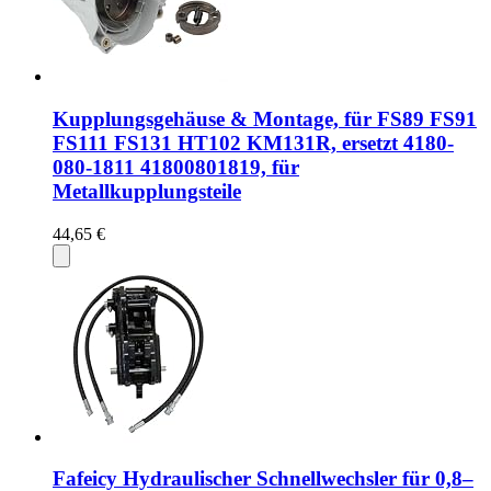
Kupplungsgehäuse & Montage, für FS89 FS91
FS111 FS131 HT102 KM131R, ersetzt 4180-
080-1811 41800801819, für
Metallkupplungsteile
44,65 €
Fafeicy Hydraulischer Schnellwechsler für 0,8–