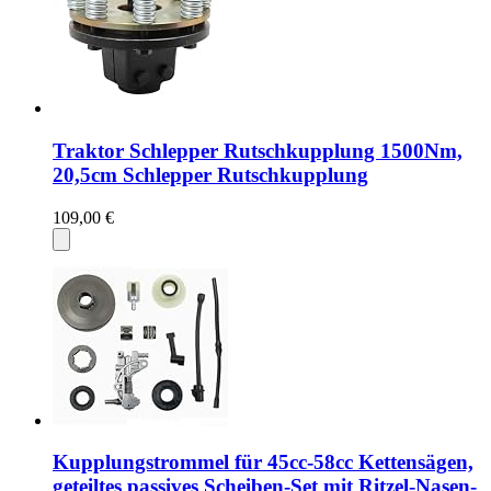
Traktor Schlepper Rutschkupplung 1500Nm,
20,5cm Schlepper Rutschkupplung
109,00 €
Kupplungstrommel für 45cc-58cc Kettensägen,
geteiltes passives Scheiben-Set mit Ritzel-Nasen-