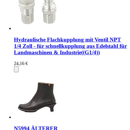
Hydraulische Flachkupplung mit Ventil NPT
1/4 Zoll - für schnellkupplung aus Edelstahl für
Landmaschinen & Industrie((G1/4))
24,16 €
N5994 ÄLTERER