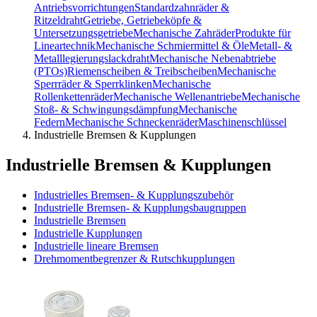
Antriebsvorrichtungen
Standardzahnräder &
Ritzeldraht
Getriebe, Getriebeköpfe &
Untersetzungsgetriebe
Mechanische Zahräder
Produkte für
Lineartechnik
Mechanische Schmiermittel & Öle
Metall- &
Metalllegierungslackdraht
Mechanische Nebenabtriebe
(PTOs)
Riemenscheiben & Treibscheiben
Mechanische
Sperrräder & Sperrklinken
Mechanische
Rollenkettenräder
Mechanische Wellenantriebe
Mechanische
Stoß- & Schwingungsdämpfung
Mechanische
Federn
Mechanische Schneckenräder
Maschinenschlüssel
Industrielle Bremsen & Kupplungen
Industrielle Bremsen & Kupplungen
Industrielles Bremsen- & Kupplungszubehör
Industrielle Bremsen- & Kupplungsbaugruppen
Industrielle Bremsen
Industrielle Kupplungen
Industrielle lineare Bremsen
Drehmomentbegrenzer & Rutschkupplungen