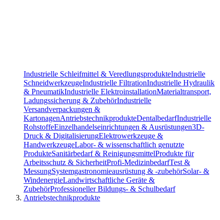
Industrielle Schleifmittel & Veredlungsprodukte
Industrielle
Schneidwerkzeuge
Industrielle Filtration
Industrielle Hydraulik
& Pneumatik
Industrielle Elektroinstallation
Materialtransport,
Ladungssicherung & Zubehör
Industrielle
Versandverpackungen &
Kartonagen
Antriebstechnikprodukte
Dentalbedarf
Industrielle
Rohstoffe
Einzelhandelseinrichtungen & Ausrüstungen
3D-
Druck & Digitalisierung
Elektrowerkzeuge &
Handwerkzeuge
Labor- & wissenschaftlich genutzte
Produkte
Sanitärbedarf & Reinigungsmittel
Produkte für
Arbeitsschutz & Sicherheit
Profi-Medizinbedarf
Test &
Messung
Systemgastronomieausrüstung & -zubehör
Solar- &
Windenergie
Landwirtschaftliche Geräte &
Zubehör
Professioneller Bildungs- & Schulbedarf
Antriebstechnikprodukte