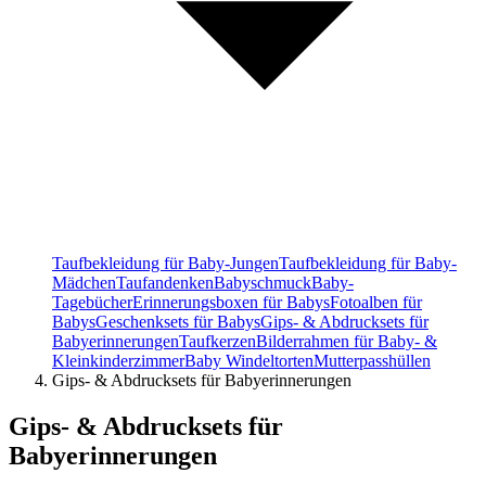
Taufbekleidung für Baby-Jungen
Taufbekleidung für Baby-
Mädchen
Taufandenken
Babyschmuck
Baby-
Tagebücher
Erinnerungsboxen für Babys
Fotoalben für
Babys
Geschenksets für Babys
Gips- & Abdrucksets für
Babyerinnerungen
Taufkerzen
Bilderrahmen für Baby- &
Kleinkinderzimmer
Baby Windeltorten
Mutterpasshüllen
Gips- & Abdrucksets für Babyerinnerungen
Gips- & Abdrucksets für
Babyerinnerungen