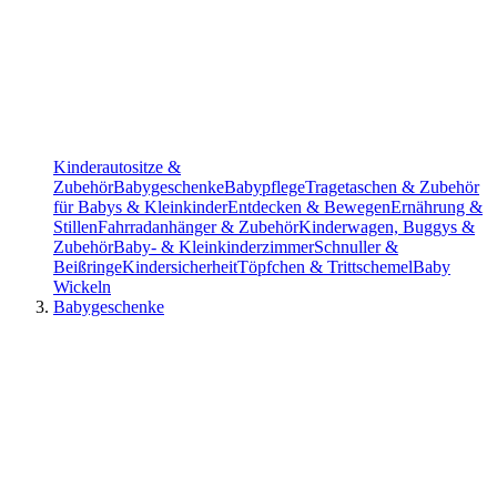
Kinderautositze &
Zubehör
Babygeschenke
Babypflege
Tragetaschen & Zubehör
für Babys & Kleinkinder
Entdecken & Bewegen
Ernährung &
Stillen
Fahrradanhänger & Zubehör
Kinderwagen, Buggys &
Zubehör
Baby- & Kleinkinderzimmer
Schnuller &
Beißringe
Kindersicherheit
Töpfchen & Trittschemel
Baby
Wickeln
Babygeschenke