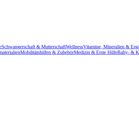
e
Schwangerschaft & Mutterschaft
Wellness
Vitamine, Mineralien & Erg
aterialien
Mobilitätshilfen & Zubehör
Medizin & Erste Hilfe
Baby- & K