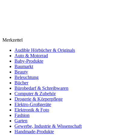
Merkzettel
Audible Hörbücher & Originals
Auto & Motorrad
Baby-Produkte
Baumarkt
Beauty
Beleuchtung
Bücher
Bürobedarf & Schreibwaren
Computer & Zubehör
Drogerie & Körperpflege
Elektro-Großgeräte
Elektronik & Foto
Fashion
Garten
Gewerbe, Industrie & Wissenschaft
Handmade-Produkte