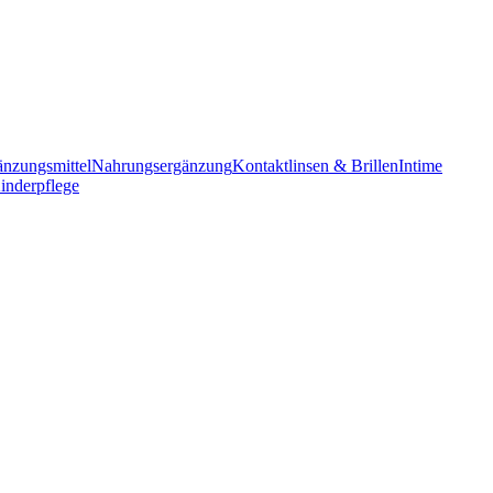
änzungsmittel
Nahrungsergänzung
Kontaktlinsen & Brillen
Intime
inderpflege