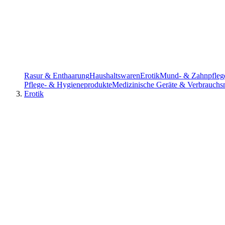
Rasur & Enthaarung
Haushaltswaren
Erotik
Mund- & Zahnpfleg
Pflege- & Hygieneprodukte
Medizinische Geräte & Verbrauchsm
Erotik