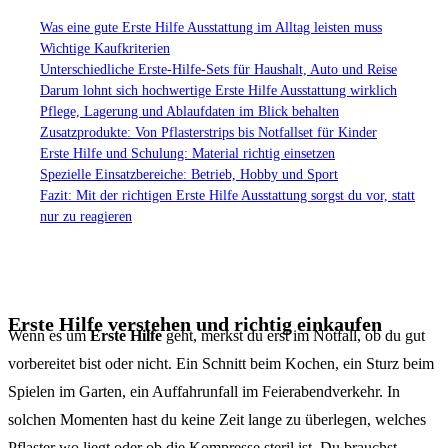
Was eine gute Erste Hilfe Ausstattung im Alltag leisten muss
Wichtige Kaufkriterien
Unterschiedliche Erste-Hilfe-Sets für Haushalt, Auto und Reise
Darum lohnt sich hochwertige Erste Hilfe Ausstattung wirklich
Pflege, Lagerung und Ablaufdaten im Blick behalten
Zusatzprodukte: Von Pflasterstrips bis Notfallset für Kinder
Erste Hilfe und Schulung: Material richtig einsetzen
Spezielle Einsatzbereiche: Betrieb, Hobby und Sport
Fazit: Mit der richtigen Erste Hilfe Ausstattung sorgst du vor, statt
nur zu reagieren
Erste Hilfe verstehen und richtig einkaufen
Wenn es um
Erste Hilfe
geht, merkst du erst im Notfall, ob du gut
vorbereitet bist oder nicht. Ein Schnitt beim Kochen, ein Sturz beim
Spielen im Garten, ein Auffahrunfall im Feierabendverkehr. In
solchen Momenten hast du keine Zeit lange zu überlegen, welches
Pflaster wo liegt oder ob die Kompresse steril ist. Du brauchst