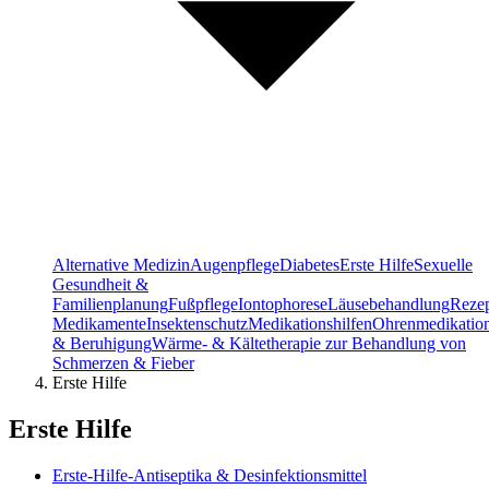
Alternative Medizin
Augenpflege
Diabetes
Erste Hilfe
Sexuelle
Gesundheit &
Familienplanung
Fußpflege
Iontophorese
Läusebehandlung
Rezep
Medikamente
Insektenschutz
Medikationshilfen
Ohrenmedikatio
& Beruhigung
Wärme- & Kältetherapie zur Behandlung von
Schmerzen & Fieber
Erste Hilfe
Erste Hilfe
Erste-Hilfe-Antiseptika & Desinfektionsmittel