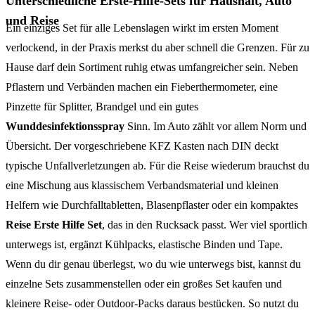
Unterschiedliche Erste-Hilfe-Sets für Haushalt, Auto
und Reise
Ein einziges Set für alle Lebenslagen wirkt im ersten Moment
verlockend, in der Praxis merkst du aber schnell die Grenzen. Für zu
Hause darf dein Sortiment ruhig etwas umfangreicher sein. Neben
Pflastern und Verbänden machen ein Fieberthermometer, eine
Pinzette für Splitter, Brandgel und ein gutes
Wunddesinfektionsspray
Sinn. Im Auto zählt vor allem Norm und
Übersicht. Der vorgeschriebene KFZ Kasten nach DIN deckt
typische Unfallverletzungen ab. Für die Reise wiederum brauchst du
eine Mischung aus klassischem Verbandsmaterial und kleinen
Helfern wie Durchfalltabletten, Blasenpflaster oder ein kompaktes
Reise Erste Hilfe Set
, das in den Rucksack passt. Wer viel sportlich
unterwegs ist, ergänzt Kühlpacks, elastische Binden und Tape.
Wenn du dir genau überlegst, wo du wie unterwegs bist, kannst du
einzelne Sets zusammenstellen oder ein großes Set kaufen und
kleinere Reise- oder Outdoor-Packs daraus bestücken. So nutzt du