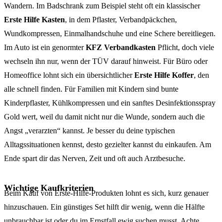
Wandern. Im Badschrank zum Beispiel steht oft ein klassischer
Erste Hilfe Kasten
, in dem Pflaster, Verbandpäckchen,
Wundkompressen, Einmalhandschuhe und eine Schere bereitliegen.
Im Auto ist ein genormter
KFZ Verbandkasten
Pflicht, doch viele
wechseln ihn nur, wenn der TÜV darauf hinweist. Für Büro oder
Homeoffice lohnt sich ein übersichtlicher
Erste Hilfe Koffer
, den
alle schnell finden. Für Familien mit Kindern sind bunte
Kinderpflaster, Kühlkompressen und ein sanftes Desinfektionsspray
Gold wert, weil du damit nicht nur die Wunde, sondern auch die
Angst „verarzten“ kannst. Je besser du deine typischen
Alltagssituationen kennst, desto gezielter kannst du einkaufen. Am
Ende spart dir das Nerven, Zeit und oft auch Arztbesuche.
Wichtige Kaufkriterien
Beim Kauf von Erste-Hilfe-Produkten lohnt es sich, kurz genauer
hinzuschauen. Ein günstiges Set hilft dir wenig, wenn die Hälfte
unbrauchbar ist oder du im Ernstfall ewig suchen musst. Achte