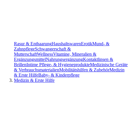
Rasur & Enthaarung
Haushaltswaren
Erotik
Mund- &
Zahnpflege
Schwangerschaft &
Mutterschaft
Wellness
Vitamine, Mineralien &
Ergänzungsmittel
Nahrungsergänzung
Kontaktlinsen &
Brillen
Intime Pflege- & Hygieneprodukte
Medizinische Geräte
& Verbrauchsmaterialien
Mobilitätshilfen & Zubehör
Medizin
& Erste Hilfe
Baby- & Kinderpflege
Medizin & Erste Hilfe