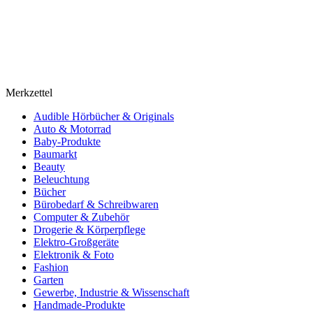
Merkzettel
Audible Hörbücher & Originals
Auto & Motorrad
Baby-Produkte
Baumarkt
Beauty
Beleuchtung
Bücher
Bürobedarf & Schreibwaren
Computer & Zubehör
Drogerie & Körperpflege
Elektro-Großgeräte
Elektronik & Foto
Fashion
Garten
Gewerbe, Industrie & Wissenschaft
Handmade-Produkte