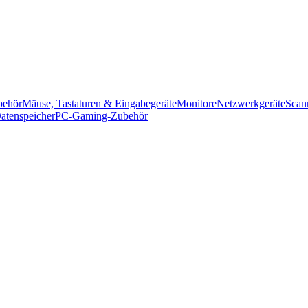
behör
Mäuse, Tastaturen & Eingabegeräte
Monitore
Netzwerkgeräte
Scan
atenspeicher
PC-Gaming-Zubehör