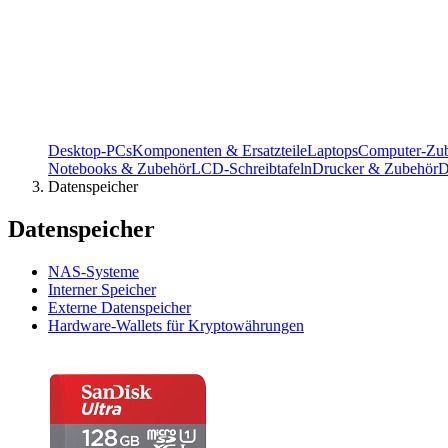
Desktop-PCs
Komponenten & Ersatzteile
Laptops
Computer-Zu
Notebooks & Zubehör
LCD-Schreibtafeln
Drucker & Zubehör
D
Datenspeicher
Datenspeicher
NAS-Systeme
Interner Speicher
Externe Datenspeicher
Hardware-Wallets für Kryptowährungen