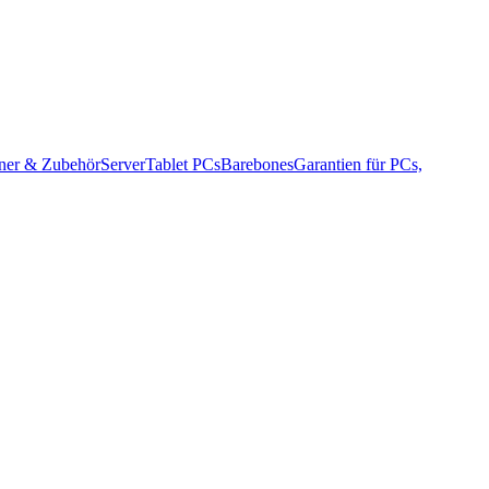
ner & Zubehör
Server
Tablet PCs
Barebones
Garantien für PCs,