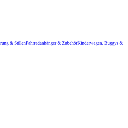
rung & Stillen
Fahrradanhänger & Zubehör
Kinderwagen, Buggys &