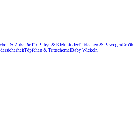
schen & Zubehör für Babys & Kleinkinder
Entdecken & Bewegen
Ernäh
dersicherheit
Töpfchen & Trittschemel
Baby Wickeln