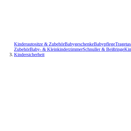
Kinderautositze & Zubehör
Babygeschenke
Babypflege
Trageta
Zubehör
Baby- & Kleinkinderzimmer
Schnuller & Beißringe
Kin
Kindersicherheit