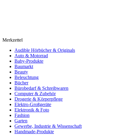
Merkzettel
Audible Hörbücher & Originals
Auto & Motorrad
Baby-Produkte
Baumarkt
Beauty
Beleuchtung
Bücher
Bürobedarf & Schreibwaren
Computer & Zubehör
Drogerie & Körperpflege
Elektro-Großgeräte
Elektronik & Foto
Fashion
Garten
Gewerbe, Industrie & Wissenschaft
Handmade-Produkte