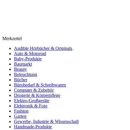
Merkzettel
Audible Hörbücher & Originals
Auto & Motorrad
Baby-Produkte
Baumarkt
Beauty
Beleuchtung
Bücher
Bürobedarf & Schreibwaren
Computer & Zubehör
Drogerie & Körperpflege
Elektro-Großgeräte
Elektronik & Foto
Fashion
Garten
Gewerbe, Industrie & Wissenschaft
Handmade-Produkte