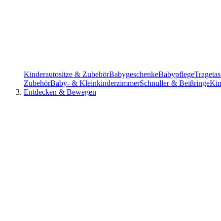
Kinderautositze & Zubehör
Babygeschenke
Babypflege
Trageta
Zubehör
Baby- & Kleinkinderzimmer
Schnuller & Beißringe
Kin
Entdecken & Bewegen