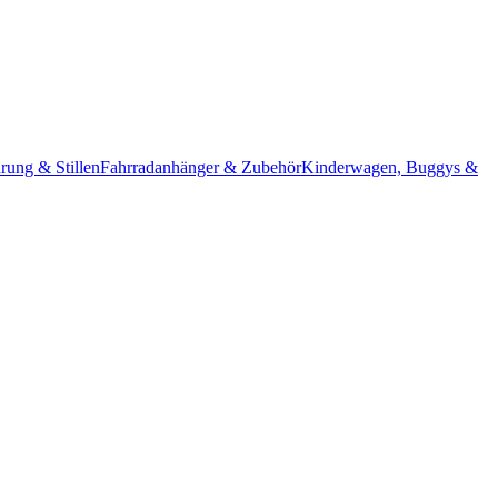
rung & Stillen
Fahrradanhänger & Zubehör
Kinderwagen, Buggys &