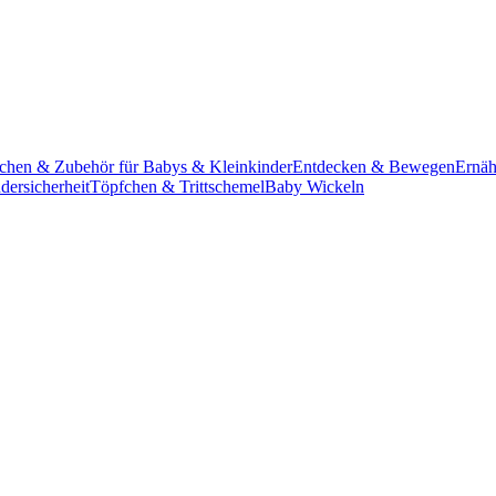
schen & Zubehör für Babys & Kleinkinder
Entdecken & Bewegen
Ernäh
dersicherheit
Töpfchen & Trittschemel
Baby Wickeln