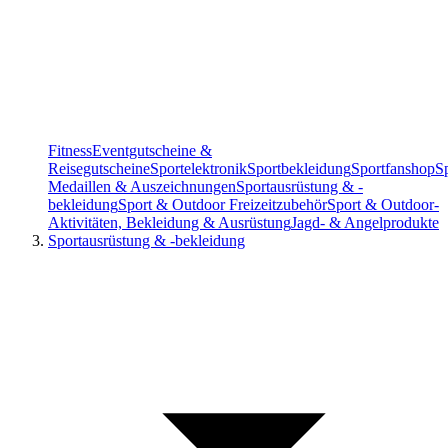
Fitness
Eventgutscheine &
Reisegutscheine
Sportelektronik
Sportbekleidung
Sportfanshop
S
Medaillen & Auszeichnungen
Sportausrüstung & -
bekleidung
Sport & Outdoor Freizeitzubehör
Sport & Outdoor-
Aktivitäten, Bekleidung & Ausrüstung
Jagd- & Angelprodukte
Sportausrüstung & -bekleidung