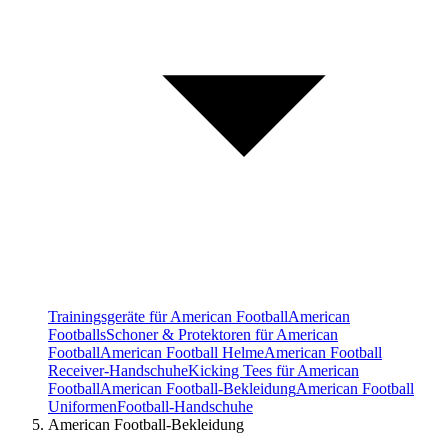
Trainingsgeräte für American Football
American
Footballs
Schoner & Protektoren für American
Football
American Football Helme
American Football
Receiver-Handschuhe
Kicking Tees für American
Football
American Football-Bekleidung
American Football
Uniformen
Football-Handschuhe
American Football-Bekleidung