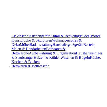
Elektrische Küchengeräte
Abfall & Recycling
Bilder, Poster,
Kunstdrucke & Skulpturen
Wohnaccessoires &
Deko
Möbel
Badausstattung
Haushaltsgroßgeräte
Basteln,
Malen & Handarbeiten
Bettwaren &
Bettwäsche
Aufbewahrung & Organisation
Haushaltsreiniger
& Staubsauger
Heizen & Kühlen
Waschen & Bügeln
Küche,
Kochen & Backen
Bettwaren & Bettwäsche