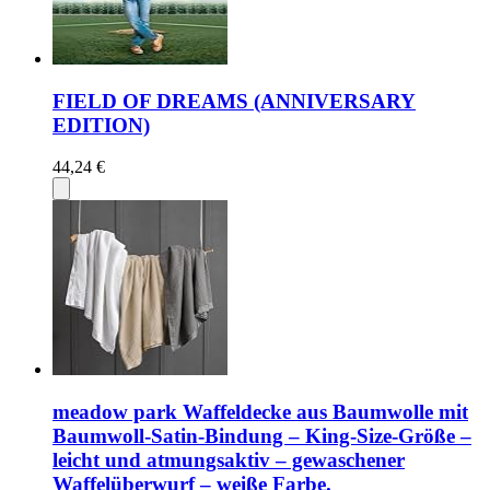
FIELD OF DREAMS (ANNIVERSARY
EDITION)
44,24 €
meadow park Waffeldecke aus Baumwolle mit
Baumwoll-Satin-Bindung – King-Size-Größe –
leicht und atmungsaktiv – gewaschener
Waffelüberwurf – weiße Farbe.