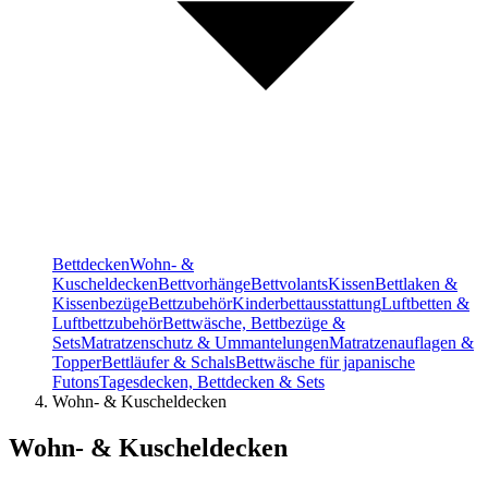
Bettdecken
Wohn- &
Kuscheldecken
Bettvorhänge
Bettvolants
Kissen
Bettlaken &
Kissenbezüge
Bettzubehör
Kinderbettausstattung
Luftbetten &
Luftbettzubehör
Bettwäsche, Bettbezüge &
Sets
Matratzenschutz & Ummantelungen
Matratzenauflagen &
Topper
Bettläufer & Schals
Bettwäsche für japanische
Futons
Tagesdecken, Bettdecken & Sets
Wohn- & Kuscheldecken
Wohn- & Kuscheldecken