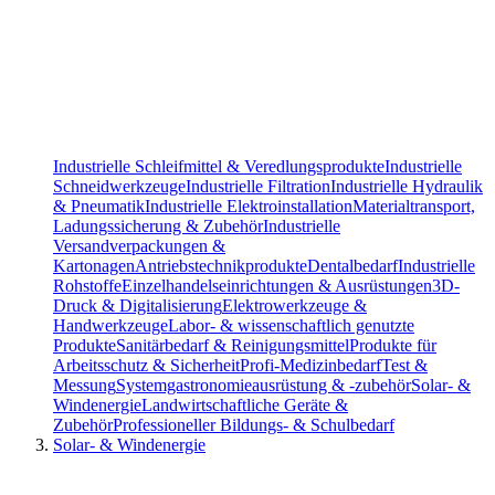
Industrielle Schleifmittel & Veredlungsprodukte
Industrielle
Schneidwerkzeuge
Industrielle Filtration
Industrielle Hydraulik
& Pneumatik
Industrielle Elektroinstallation
Materialtransport,
Ladungssicherung & Zubehör
Industrielle
Versandverpackungen &
Kartonagen
Antriebstechnikprodukte
Dentalbedarf
Industrielle
Rohstoffe
Einzelhandelseinrichtungen & Ausrüstungen
3D-
Druck & Digitalisierung
Elektrowerkzeuge &
Handwerkzeuge
Labor- & wissenschaftlich genutzte
Produkte
Sanitärbedarf & Reinigungsmittel
Produkte für
Arbeitsschutz & Sicherheit
Profi-Medizinbedarf
Test &
Messung
Systemgastronomieausrüstung & -zubehör
Solar- &
Windenergie
Landwirtschaftliche Geräte &
Zubehör
Professioneller Bildungs- & Schulbedarf
Solar- & Windenergie