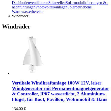
Dachbodenventilatoren
Solarzellen
Solarmodulhalterungen & -
nachführungen
Photovoltaikanlagen
Solarbetriebene
Warmwasserbereiter
Windräder
Windräder
Vertikale Windkraftanlage 100W 12V, leiser
Windgenerator mit Permanentmagnetgenerator
& Controller, IP67 wasserdicht, 2 Aluminium-
Flügel, für Boot, Pavillon, Wohnmobil & Haus
134,00 €