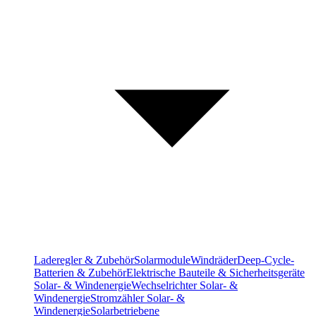
Laderegler & Zubehör
Solarmodule
Windräder
Deep-Cycle-
Batterien & Zubehör
Elektrische Bauteile & Sicherheitsgeräte
Solar- & Windenergie
Wechselrichter Solar- &
Windenergie
Stromzähler Solar- &
Windenergie
Solarbetriebene