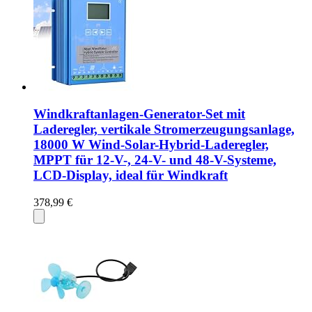
Windkraftanlagen-Generator-Set mit
Laderegler, vertikale Stromerzeugungsanlage,
18000 W Wind-Solar-Hybrid-Laderegler,
MPPT für 12-V-, 24-V- und 48-V-Systeme,
LCD-Display, ideal für Windkraft
378,99 €