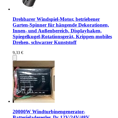
Drehbarer Windspiel-Motor, betriebener
Garten-Spinner für hängende Dekorationen,
Innen- und Außenbereich, Displayhaken,
Spiegelkugel-Rotationsgerät, Krippen-mobiles
Drehen, schwarzer Kunststoff
9,33 €
20000W Windturbinengenerator-
Batterieladeregler, Dc 12V/24V/48V