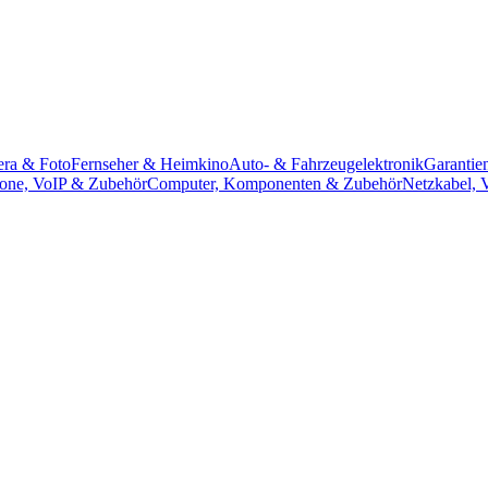
ra & Foto
Fernseher & Heimkino
Auto- & Fahrzeugelektronik
Garantie
efone, VoIP & Zubehör
Computer, Komponenten & Zubehör
Netzkabel, V