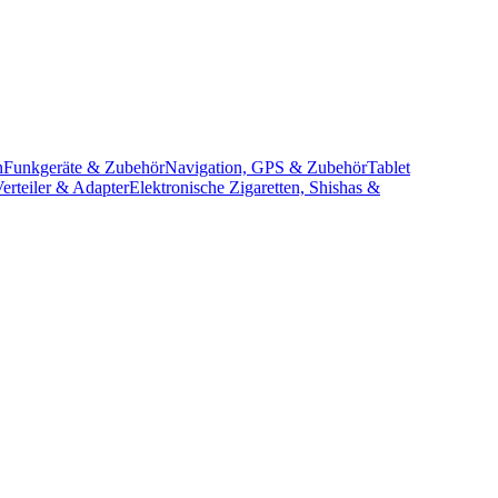
n
Funkgeräte & Zubehör
Navigation, GPS & Zubehör
Tablet
erteiler & Adapter
Elektronische Zigaretten, Shishas &