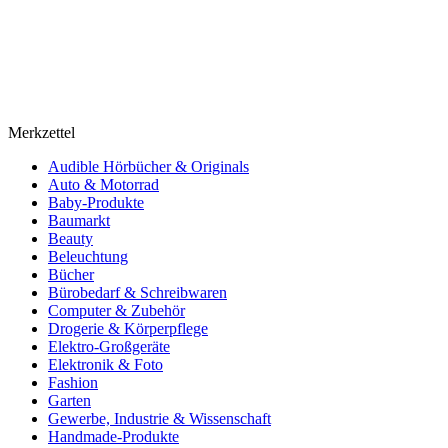
Merkzettel
Audible Hörbücher & Originals
Auto & Motorrad
Baby-Produkte
Baumarkt
Beauty
Beleuchtung
Bücher
Bürobedarf & Schreibwaren
Computer & Zubehör
Drogerie & Körperpflege
Elektro-Großgeräte
Elektronik & Foto
Fashion
Garten
Gewerbe, Industrie & Wissenschaft
Handmade-Produkte