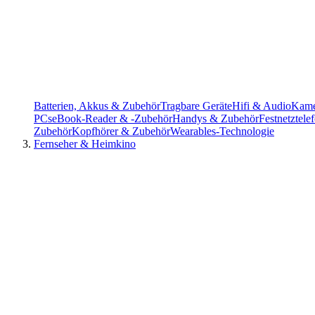
Batterien, Akkus & Zubehör
Tragbare Geräte
Hifi & Audio
Kame
PCs
eBook-Reader & -Zubehör
Handys & Zubehör
Festnetztel
Zubehör
Kopfhörer & Zubehör
Wearables-Technologie
Fernseher & Heimkino