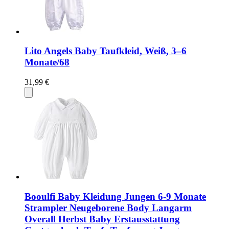
Lito Angels Baby Taufkleid, Weiß, 3–6
Monate/68
31,99 €
Booulfi Baby Kleidung Jungen 6-9 Monate
Strampler Neugeborene Body Langarm
Overall Herbst Baby Erstausstattung