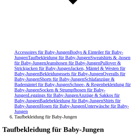
Accessoires für Baby-Jungen
Bodys & Einteiler für Baby-
Jungen
Taufbekleidung für Baby-Jungen
Sweatshirts & -hosen
für Baby-Jungen
Jeanshosen für Baby-Jungen
Pullover &
Strickjacken für Baby-Jungen
Jacken, Mäntel & Westen für
Baby-Jungen
Bekleidungssets für Baby-Jungen
Overalls für
Baby-Jungen
Shorts für Baby-Jungen
Schlafanzüge &
Bademäntel für Baby-Jungen
Schnee- & Regenbekleidung für
Baby-Jungen
Socken & Strumpfhosen für Baby-
Jungen
Leggings für Baby-Jungen
Anzüge & Sakkos für
Baby-Jungen
Badebekleidung für Baby-Jungen
Shirts für
Baby-Jungen
Hosen für Baby-Jungen
Unterwäsche für Baby-
Jungen
Taufbekleidung für Baby-Jungen
Taufbekleidung für Baby-Jungen