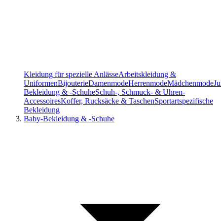
Kleidung für spezielle Anlässe
Arbeitskleidung &
Uniformen
Bijouterie
Damenmode
Herrenmode
Mädchenmode
J
Bekleidung & -Schuhe
Schuh-, Schmuck- & Uhren-
Accessoires
Koffer, Rucksäcke & Taschen
Sportartspezifische
Bekleidung
Baby-Bekleidung & -Schuhe