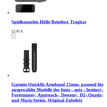
Spielkonsolen Hülle Reisebox Tragbar
22,91 €
Garmin Quickfit-Armband 22mm, passend für
ausgewählte Modelle der fenix-, epix-, Instinct-,
Forerunner-, Approach-, Descent-, D2-,Quatix-
und Marq-Serien, Original Zubehör