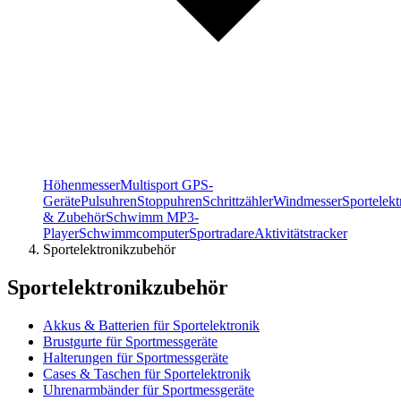
Höhenmesser
Multisport GPS-
Geräte
Pulsuhren
Stoppuhren
Schrittzähler
Windmesser
Sportelek
& Zubehör
Schwimm MP3-
Player
Schwimmcomputer
Sportradare
Aktivitätstracker
Sportelektronikzubehör
Sportelektronikzubehör
Akkus & Batterien für Sportelektronik
Brustgurte für Sportmessgeräte
Halterungen für Sportmessgeräte
Cases & Taschen für Sportelektronik
Uhrenarmbänder für Sportmessgeräte