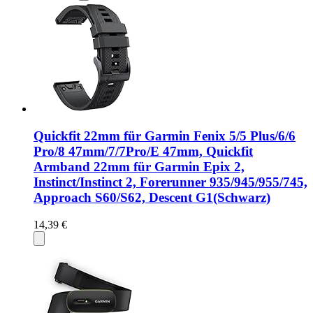
Quickfit 22mm für Garmin Fenix 5/5 Plus/6/6
Pro/8 47mm/7/7Pro/E 47mm, Quickfit
Armband 22mm für Garmin Epix 2,
Instinct/Instinct 2, Forerunner 935/945/955/745,
Approach S60/S62, Descent G1(Schwarz)
14,39 €