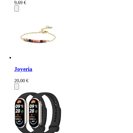
9,69 €
Joyeria
20,00 €