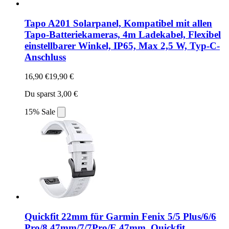
Tapo A201 Solarpanel, Kompatibel mit allen
Tapo-Batteriekameras, 4m Ladekabel, Flexibel
einstellbarer Winkel, IP65, Max 2,5 W, Typ-C-
Anschluss
16,90 €
19,90 €
Du sparst 3,00 €
15% Sale
Quickfit 22mm für Garmin Fenix 5/5 Plus/6/6
Pro/8 47mm/7/7Pro/E 47mm, Quickfit