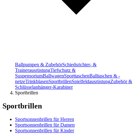
Ballpumpen & Zubehör
Schiedsrichter- &
Trainerausrüstung
Tiefschutz &
Suspensorium
Ballwagen
Sporttaschen
Balltaschen & -
netze
Trinkblasen
Sportbrillen
Spielfeldausrüstung
Zubehör &
Schlüsselanhänger-Karabiner
Sportbrillen
Sportbrillen
Sportsonnenbrillen für Herren
Sportsonnenbrillen für Damen
Sportsonnenbrillen für Kinder