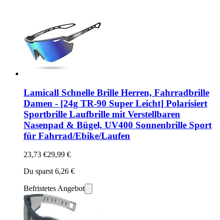
Lamicall Schnelle Brille Herren, Fahrradbrille
Damen - [24g TR-90 Super Leicht] Polarisiert
Sportbrille Laufbrille mit Verstellbaren
Nasenpad & Bügel, UV400 Sonnenbrille Sport
für Fahrrad/Ebike/Laufen
23,73 €
29,99 €
Du sparst 6,26 €
Befristetes Angebot