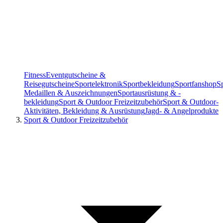
Fitness
Eventgutscheine &
Reisegutscheine
Sportelektronik
Sportbekleidung
Sportfanshop
S
Medaillen & Auszeichnungen
Sportausrüstung & -
bekleidung
Sport & Outdoor Freizeitzubehör
Sport & Outdoor-
Aktivitäten, Bekleidung & Ausrüstung
Jagd- & Angelprodukte
Sport & Outdoor Freizeitzubehör