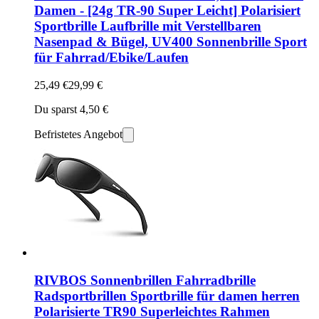
Damen - [24g TR-90 Super Leicht] Polarisiert
Sportbrille Laufbrille mit Verstellbaren
Nasenpad & Bügel, UV400 Sonnenbrille Sport
für Fahrrad/Ebike/Laufen
25,49 €
29,99 €
Du sparst 4,50 €
Befristetes Angebot
RIVBOS Sonnenbrillen Fahrradbrille
Radsportbrillen Sportbrille für damen herren
Polarisierte TR90 Superleichtes Rahmen