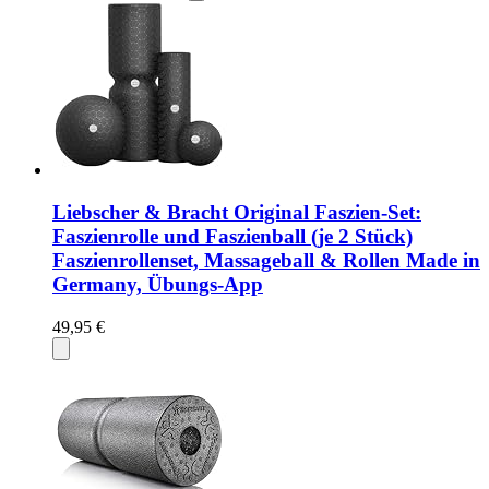
Liebscher & Bracht Original Faszien-Set:
Faszienrolle und Faszienball (je 2 Stück)
Faszienrollenset, Massageball & Rollen Made in
Germany, Übungs-App
49,95 €