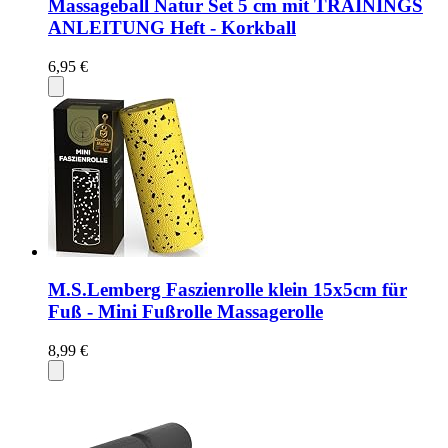
Massageball Natur Set 5 cm mit TRAININGS
ANLEITUNG Heft - Korkball
6,95 €
M.S.Lemberg Faszienrolle klein 15x5cm für
Fuß - Mini Fußrolle Massagerolle
8,99 €