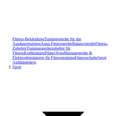
Fitness-Bekleidung
Trainingsgeräte für das
Ausdauertraining
Aqua-Fitnessgeräte
Balancegeräte
Fitness-
Zubehör
Trainingsgerätezubehör für
Fitness
Krafttraining
Pilates
Yoga
Massagegeräte &
Elektrostimulatoren für Fitnesstraining
Fitnessschuhe
Sport
Agilitätsleitern
Sport