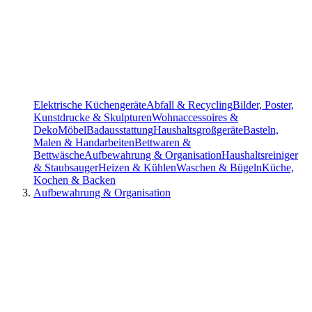
Elektrische Küchengeräte
Abfall & Recycling
Bilder, Poster,
Kunstdrucke & Skulpturen
Wohnaccessoires &
Deko
Möbel
Badausstattung
Haushaltsgroßgeräte
Basteln,
Malen & Handarbeiten
Bettwaren &
Bettwäsche
Aufbewahrung & Organisation
Haushaltsreiniger
& Staubsauger
Heizen & Kühlen
Waschen & Bügeln
Küche,
Kochen & Backen
Aufbewahrung & Organisation