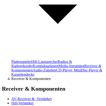
Plattenspieler
Hifi-Lautsprecher
Radios &
Radiorekorder
Kompaktanlagen
Media-Streaming
Receiver &
Komponenten
Audio-Zubehör
CD-Player, MiniDisc-Player &
Kassettendecks
Receiver & Komponenten
Receiver & Komponenten
AV-Receiver & -Verstärker
Hifi-Verstärker