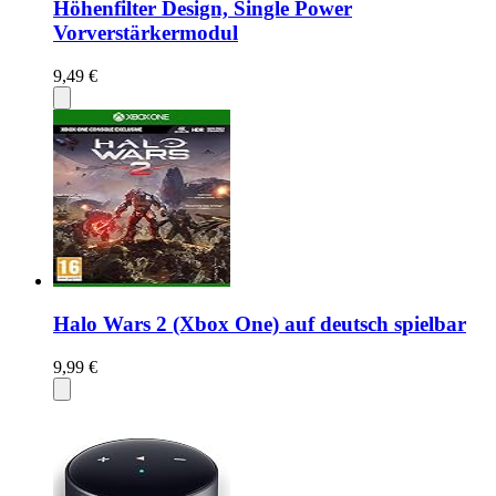
Höhenfilter Design, Single Power
Vorverstärkermodul
9,49 €
Halo Wars 2 (Xbox One) auf deutsch spielbar
9,99 €