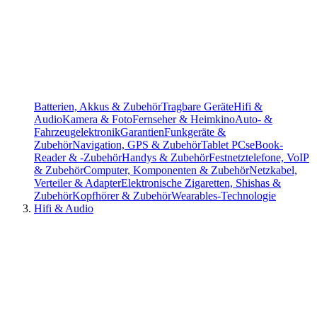
Batterien, Akkus & Zubehör
Tragbare Geräte
Hifi &
Audio
Kamera & Foto
Fernseher & Heimkino
Auto- &
Fahrzeugelektronik
Garantien
Funkgeräte &
Zubehör
Navigation, GPS & Zubehör
Tablet PCs
eBook-
Reader & -Zubehör
Handys & Zubehör
Festnetztelefone, VoIP
& Zubehör
Computer, Komponenten & Zubehör
Netzkabel,
Verteiler & Adapter
Elektronische Zigaretten, Shishas &
Zubehör
Kopfhörer & Zubehör
Wearables-Technologie
Hifi & Audio