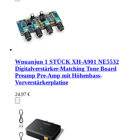
Wnuanjun 1 STÜCK XH-A901 NE5532
Digitalverstärker-Matching Tone Board
Preamp Pre-Amp mit Höhenbass-
Vorverstärkerplatine
24,97 €