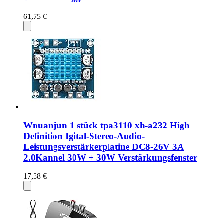
61,75 €
Wnuanjun 1 stück tpa3110 xh-a232 High
Definition Igital-Stereo-Audio-
Leistungsverstärkerplatine DC8-26V 3A
2.0Kannel 30W + 30W Verstärkungsfenster
17,38 €