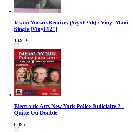
It's on You-re-Remixes (#zyx6356) / Vinyl Maxi
Single [Vinyl 12'']
13,98 €
Electronic Arts New York Police Judiciaire 2 :
Quitte Ou Double
8,39 €