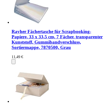
Rayher Fächertasche für Scrapbooking-
Papiere, 33 x 33,5 cm, 7 Fächer, transparenter
Kunststoff, Gummibandverschluss,
Sortiermappe, 7870500, Grau
11,49 €