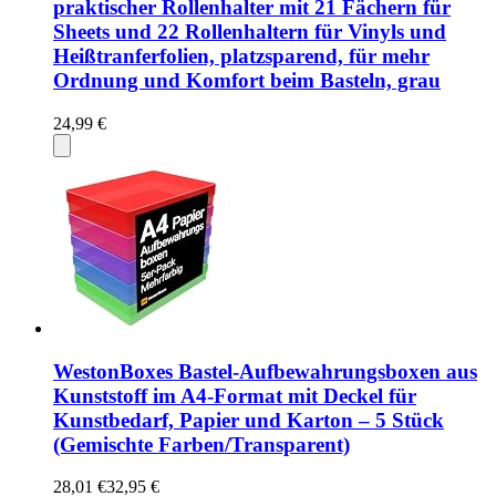
praktischer Rollenhalter mit 21 Fächern für
Sheets und 22 Rollenhaltern für Vinyls und
Heißtranferfolien, platzsparend, für mehr
Ordnung und Komfort beim Basteln, grau
24,99 €
WestonBoxes Bastel-Aufbewahrungsboxen aus
Kunststoff im A4-Format mit Deckel für
Kunstbedarf, Papier und Karton – 5 Stück
(Gemischte Farben/Transparent)
28,01 €
32,95 €