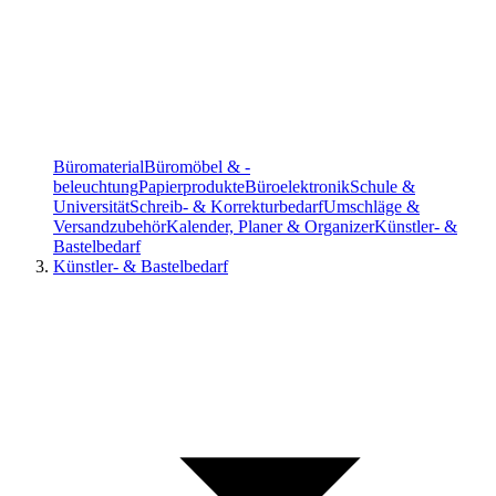
Büromaterial
Büromöbel & -
beleuchtung
Papierprodukte
Büroelektronik
Schule &
Universität
Schreib- & Korrekturbedarf
Umschläge &
Versandzubehör
Kalender, Planer & Organizer
Künstler- &
Bastelbedarf
Künstler- & Bastelbedarf