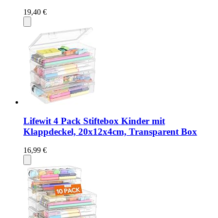
19,40 €
Lifewit 4 Pack Stiftebox Kinder mit
Klappdeckel, 20x12x4cm, Transparent Box
16,99 €