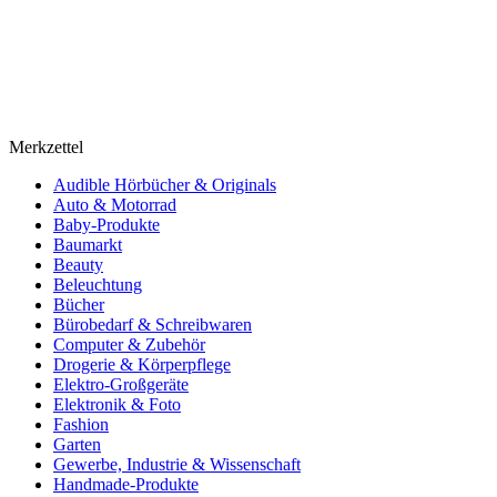
Merkzettel
Audible Hörbücher & Originals
Auto & Motorrad
Baby-Produkte
Baumarkt
Beauty
Beleuchtung
Bücher
Bürobedarf & Schreibwaren
Computer & Zubehör
Drogerie & Körperpflege
Elektro-Großgeräte
Elektronik & Foto
Fashion
Garten
Gewerbe, Industrie & Wissenschaft
Handmade-Produkte