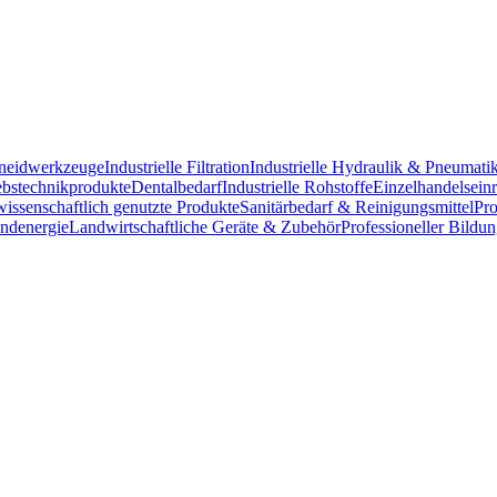
chneidwerkzeuge
Industrielle Filtration
Industrielle Hydraulik & Pneumati
ebstechnikprodukte
Dentalbedarf
Industrielle Rohstoffe
Einzelhandelsein
issenschaftlich genutzte Produkte
Sanitärbedarf & Reinigungsmittel
Pro
ndenergie
Landwirtschaftliche Geräte & Zubehör
Professioneller Bildu