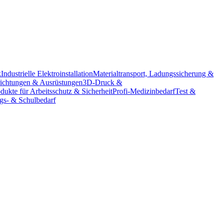
k
Industrielle Elektroinstallation
Materialtransport, Ladungssicherung &
richtungen & Ausrüstungen
3D-Druck &
dukte für Arbeitsschutz & Sicherheit
Profi-Medizinbedarf
Test &
ngs- & Schulbedarf