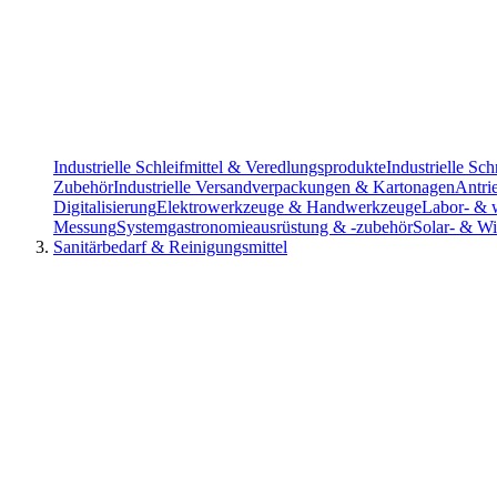
Industrielle Schleifmittel & Veredlungsprodukte
Industrielle S
Zubehör
Industrielle Versandverpackungen & Kartonagen
Antri
Digitalisierung
Elektrowerkzeuge & Handwerkzeuge
Labor- & w
Messung
Systemgastronomieausrüstung & -zubehör
Solar- & Wi
Sanitärbedarf & Reinigungsmittel