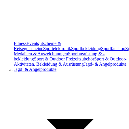
Fitness
Eventgutscheine &
Reisegutscheine
Sportelektronik
Sportbekleidung
Sportfanshop
S
Medaillen & Auszeichnungen
Sportausrüstung & -
bekleidung
Sport & Outdoor Freizeitzubehör
Sport & Outdoor-
Aktivitäten, Bekleidung & Ausrüstung
Jagd- & Angelprodukte
Jagd- & Angelprodukte