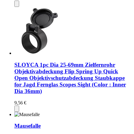
SLOYCA 1pc Dia 25-69mm Zielfernrohr
Objektivabdeckung Flip Spring Up Quick
Open Objektivschutzabdeckung Staubkappe
for Jagd Fernglas Scopes Sight (Color : Inner
Dia 36mm)
9,56 €
Mausefalle