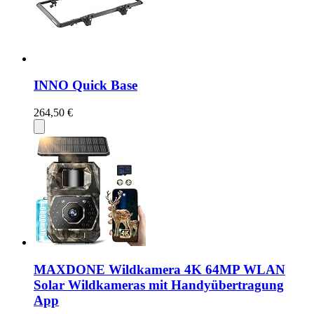
INNO Quick Base
264,50 €
MAXDONE Wildkamera 4K 64MP WLAN
Solar Wildkameras mit Handyübertragung
App