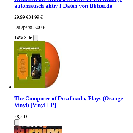
automatisch aktiv I Daten von Blitzer.de
29,99 €
34,99 €
Du sparst 5,00 €
14% Sale
The Composer of Desafinado, Plays (Orange
Vinyl) [Vinyl LP]
28,20 €