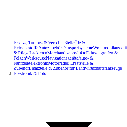
Ersatz-, Tuning- & Verschleißteile
Öle &
Betriebsstoffe
Autozubehör
Transportsysteme
Wohnmobilausstat
& Pflege
Lackieren
Merchandiseprodukte
Fahrzeugreifen &
Felgen
Werkzeuge
Navigationsgeräte
Auto- &
Fahrzeugelektronik
Motorräder, Ersatzteile &
Zubehör
Ersatzteile & Zubehör für Landwirtschaftsfahrzeuge
Elektronik & Foto