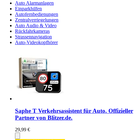
Auto Alarmanlagen
Einparkhilfen
Autofernbedienungen
Zentralverriegelungen
Auto Audio & Video
Rückfahrkameras
Strassennavigation
Auto-Videokopfhörer
Saphe T Verkehrsassistent für Auto. Offizieller
Partner von Blitzer.de.
29,99 €