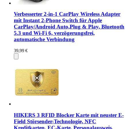
Verbesserter 2-in-1 CarPlay Wireless Adapter
mit Instant 2-Phone Switch für Apple
CarPlay/Android Auto,Plug & Play, Bluetooth
5.3 und Wi-Fi 6, verzögerungsfrei,
automatische Verbindung
39,99 €
HIKERS 3 RFID Blocker Karte mit neuster E-
Field Störsender-Technologie, NFC
Kreditkarten, EC-Karte, Personalausweis,