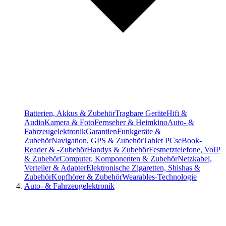
Batterien, Akkus & Zubehör
Tragbare Geräte
Hifi &
Audio
Kamera & Foto
Fernseher & Heimkino
Auto- &
Fahrzeugelektronik
Garantien
Funkgeräte &
Zubehör
Navigation, GPS & Zubehör
Tablet PCs
eBook-
Reader & -Zubehör
Handys & Zubehör
Festnetztelefone, VoIP
& Zubehör
Computer, Komponenten & Zubehör
Netzkabel,
Verteiler & Adapter
Elektronische Zigaretten, Shishas &
Zubehör
Kopfhörer & Zubehör
Wearables-Technologie
Auto- & Fahrzeugelektronik