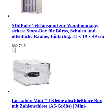
SDdPulse Telefonspind zur Wandmontage,
sichere Stora-Box für Büros, Schulen und
öffentliche Räume, Einfarbig, 31 x 19 x 49 cm
682,78 €
Lockabox Mini™ | Kleine abschließbare Box
mit Zahlenschloss (A5-Größe) | Mini-