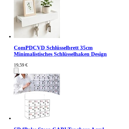
ComPDCVD Schlüsselbrett 35cm
Minimalistisches Schlüsselhaken Design
19,59 €