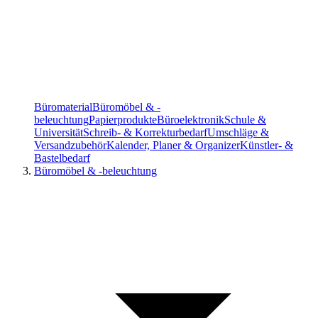
Büromaterial
Büromöbel & -
beleuchtung
Papierprodukte
Büroelektronik
Schule &
Universität
Schreib- & Korrekturbedarf
Umschläge &
Versandzubehör
Kalender, Planer & Organizer
Künstler- &
Bastelbedarf
Büromöbel & -beleuchtung