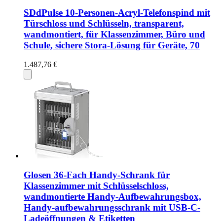
SDdPulse 10-Personen-Acryl-Telefonspind mit
Türschloss und Schlüsseln, transparent,
wandmontiert, für Klassenzimmer, Büro und
Schule, sichere Stora-Lösung für Geräte, 70
1.487,76 €
Glosen 36-Fach Handy-Schrank für
Klassenzimmer mit Schlüsselschloss,
wandmontierte Handy-Aufbewahrungsbox,
Handy-aufbewahrungsschrank mit USB-C-
Ladeöffnungen & Etiketten