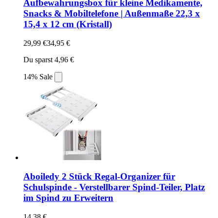
Aufbewahrungsbox für kleine Medikamente,
Snacks & Mobiltelefone | Außenmaße 22,3 x
15,4 x 12 cm (Kristall)
29,99 €
34,95 €
Du sparst 4,96 €
14% Sale
Aboiledy 2 Stück Regal-Organizer für
Schulspinde - Verstellbarer Spind-Teiler, Platz
im Spind zu Erweitern
14,38 €