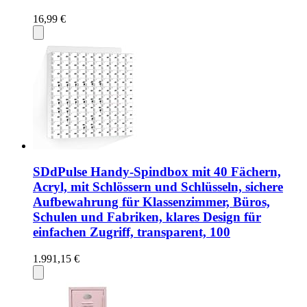
16,99 €
SDdPulse Handy-Spindbox mit 40 Fächern,
Acryl, mit Schlössern und Schlüsseln, sichere
Aufbewahrung für Klassenzimmer, Büros,
Schulen und Fabriken, klares Design für
einfachen Zugriff, transparent, 100
1.991,15 €